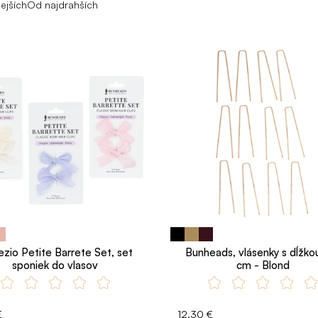
ejších
Od najdrahších
zio Petite Barrete Set, set
Bunheads, vlásenky s dĺžko
sponiek do vlasov
cm - Blond
€
12.30 €