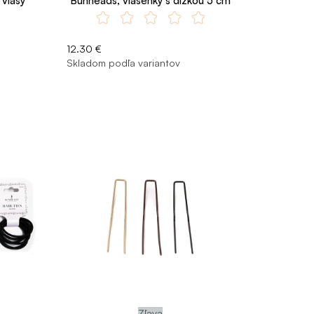
 vlasy
Bunheads, vlásenky s dĺžkou 5 cm
12.30 €
Skladom podľa variantov
Zľava