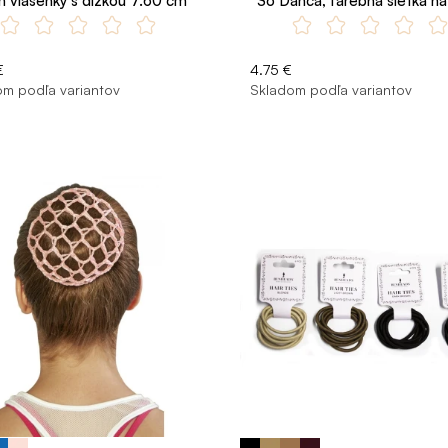
h vlásenky s dĺžkou 7.60 cm
So Danca, farebná sieťka na
€
4.75 €
m podľa variantov
Skladom podľa variantov