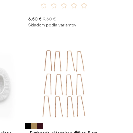
6.50 €
9.60 €
Skladom podľa variantov