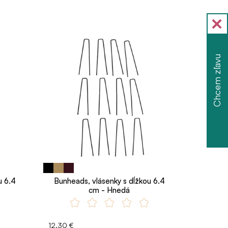
Chcem zľavu
u 6.4
Bunheads, vlásenky s dĺžkou 6.4
cm - Hnedá
12.30 €