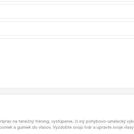
príprav na tanečný tréning, vystúpenie, či iný pohybovo-umelecký vý
sponiek a gumiek do vlasov. Vyzdobte svoju tvár a upravte svoje vla