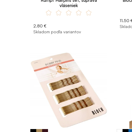
Rumpf Hairpins set, súprava
Bloc
vláseniek
11.50 
2.80 €
Sklado
Skladom podľa variantov