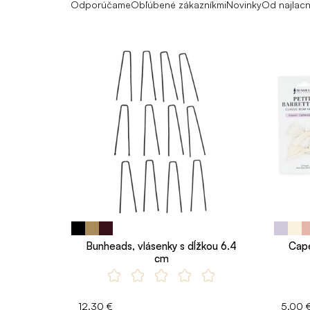
Odporúčame
Obľúbené zákazníkmi
Novinky
Od najlacn
Bunheads, vlásenky s dĺžkou 6.4
Cape
cm
12.30 €
5.00 