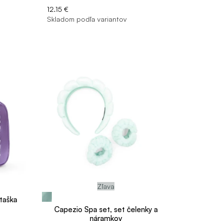
12.15 €
Skladom podľa variantov
Zľava
taška
Capezio Spa set, set čelenky a
náramkov