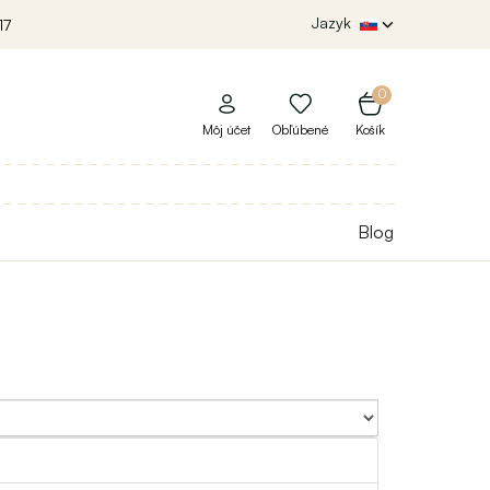
Jazyk
17
0
Môj účet
Obľúbené
Košík
Blog
Sort By: