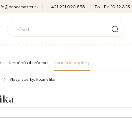
nfo@dancemaster.sk
+421 221 020 838
Po - Pia 10-12 & 13-
y
Tanečné oblečenie
Tanečné doplnky
Vlasy, šperky, kozmetika
ika