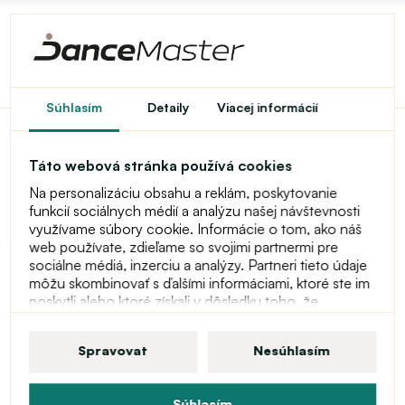
Súhlasím
Detaily
Viacej informácií
Intermezzo, jemné vlásenky s
Táto webová stránka používá cookies
dĺžkou 5 cm
Na personalizáciu obsahu a reklám, poskytovanie
funkcií sociálnych médií a analýzu našej návštevnosti
využívame súbory cookie. Informácie o tom, ako náš
web používate, zdieľame so svojimi partnermi pre
sociálne médiá, inzerciu a analýzy. Partneri tieto údaje
môžu skombinovať s ďalšími informáciami, ktoré ste im
poskytli alebo ktoré získali v dôsledku toho, že
používate ich služby. Viac informácií o súboroch
cookie, vašich užívateľských právach a práve odvolať
Spravovat
Nesúhlasím
súhlas nájdete v našom vyhlásení o ochrane osobných
údajov.
Súhlasím