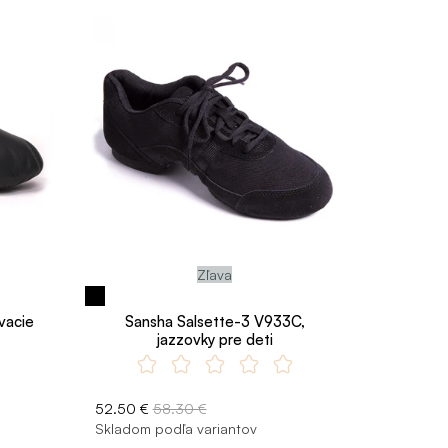
Zľava
vacie
Sansha Salsette-3 V933C,
jazzovky pre deti
52.50 €
58.30 €
Skladom podľa variantov