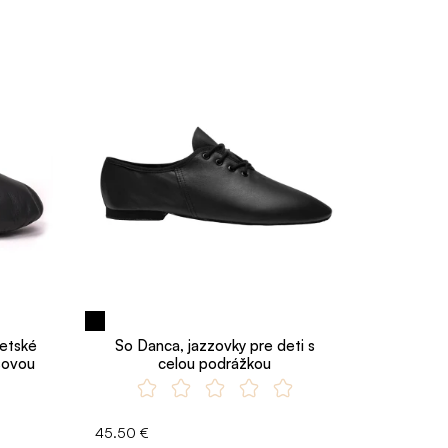
detské
So Danca, jazzovky pre deti s
šovou
celou podrážkou
45.50 €