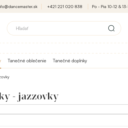
nfo@dancemaster.sk
+421 221 020 838
Po - Pia 10-12 & 13-
y
Tanečné oblečenie
Tanečné doplnky
zovky
ky - jazzovky