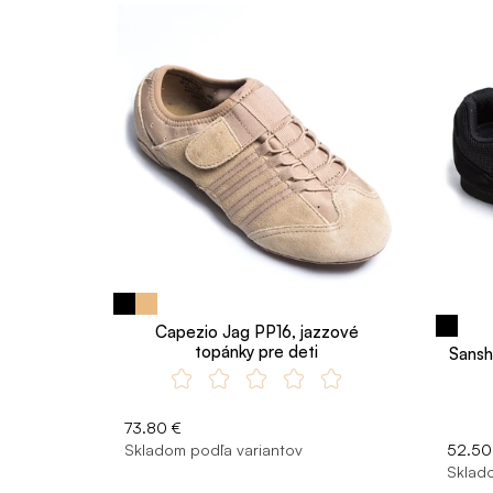
Capezio Jag PP16, jazzové
topánky pre deti
Sansh
73.80 €
Skladom podľa variantov
52.50
Sklado