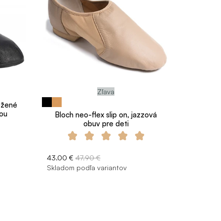
Zľava
ožené
kou
Bloch neo-flex slip on, jazzová
obuv pre deti
43.00 €
47.90 €
Skladom podľa variantov