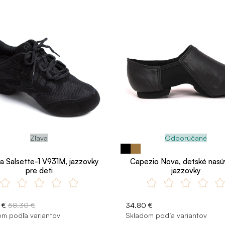
Zľava
Odporúčané
a Salsette-1 V931M, jazzovky
Capezio Nova, detské nasú
pre deti
jazzovky
 €
58.30 €
34.80 €
m podľa variantov
Skladom podľa variantov