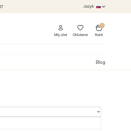
Jazyk
17
0
Môj účet
Obľúbené
Košík
Blog
Sort By: