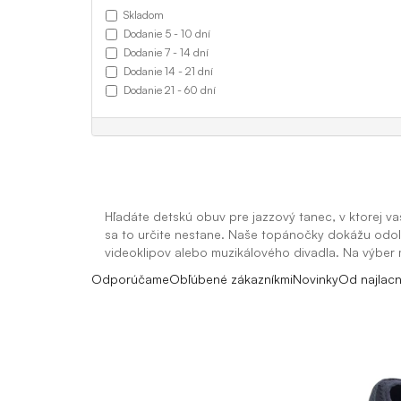
Skladom
Dodanie 5 - 10 dní
Dodanie 7 - 14 dní
Dodanie 14 - 21 dní
Dodanie 21 - 60 dní
Hľadáte detskú obuv pre jazzový tanec, v ktorej
sa to určite nestane. Naše topánočky dokážu odo
videoklipov alebo muzikálového divadla. Na výber 
Odporúčame
Obľúbené zákazníkmi
Novinky
Od najlacn