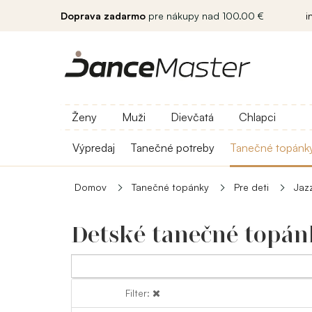
Doprava zadarmo
pre nákupy nad 100.00 €
i
Ženy
Muži
Dievčatá
Chlapci
Výpredaj
Tanečné potreby
Tanečné topánk
Domov
Tanečné topánky
Pre deti
Jaz
Detské tanečné topán
Filter:
Filter: