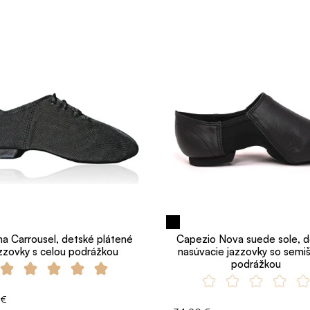
a Carrousel, detské plátené
Capezio Nova suede sole, 
zzovky s celou podrážkou
nasúvacie jazzovky so semi
podrážkou
 €