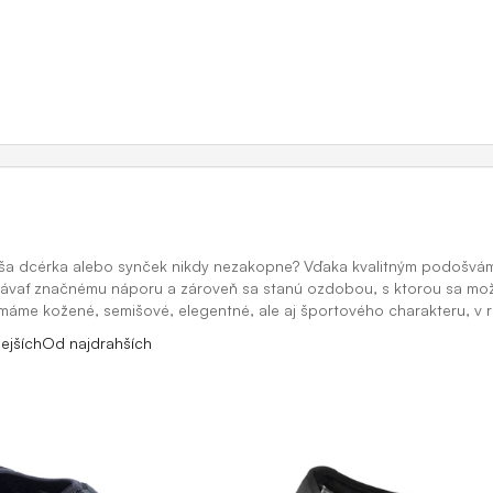
 vaša dcérka alebo synček nikdy nezakopne? Vďaka kvalitným podoš
lávať značnému náporu a zároveň sa stanú ozdobou, s ktorou sa mož
máme kožené, semišové, elegentné, ale aj športového charakteru, v 
ejších
Od najdrahších