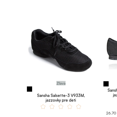
Zľava
Sansh
ja
Sansha Salsette-3 V933M,
jazzovky pre deti
26.70