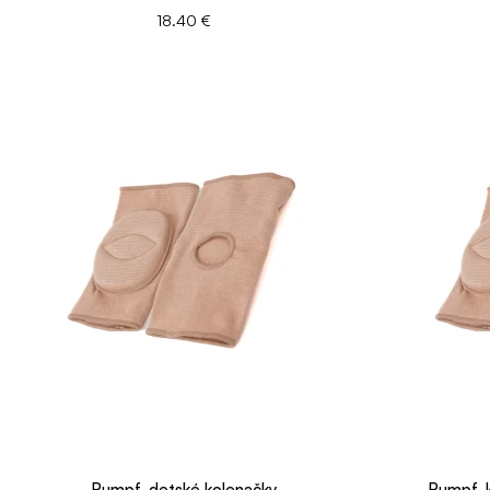
18.40 €
Rumpf, detské kolenačky
Rumpf, k