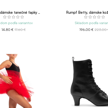
dámske tanečné ťapky ..
Rumpf Betty, dámske kož
adom podľa variantov
Skladom podľa varia
14.80 €
17.60 €
196.00 €
223.00 