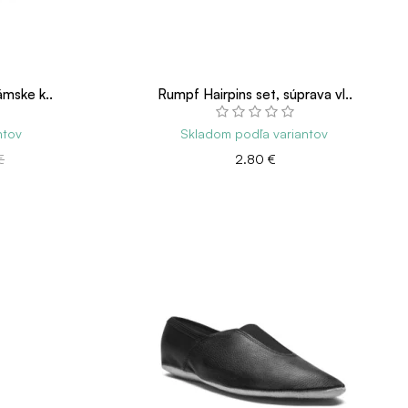
ámske k..
Rumpf Hairpins set, súprava vl..
ntov
Skladom podľa variantov
€
2.80 €