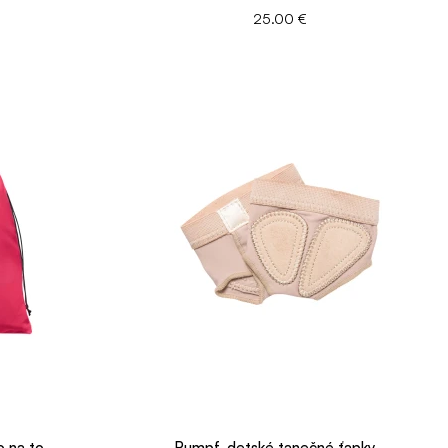
25.00 €
 na to..
Rumpf, detské tanečné ťapky ..