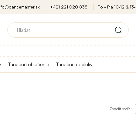
nfo@dancemaster.sk
+421 221 020 838
Po - Pia 10-12 & 13-
y
Tanečné oblečenie
Tanečné doplnky
Zoradiť podľa: