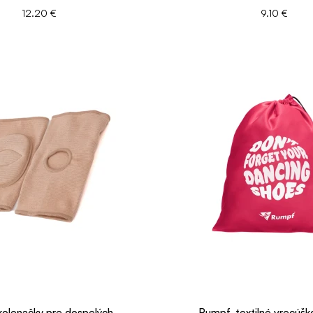
12.20 €
9.10 €
olenačky pre dospelých..
Rumpf, textilné vrecúško