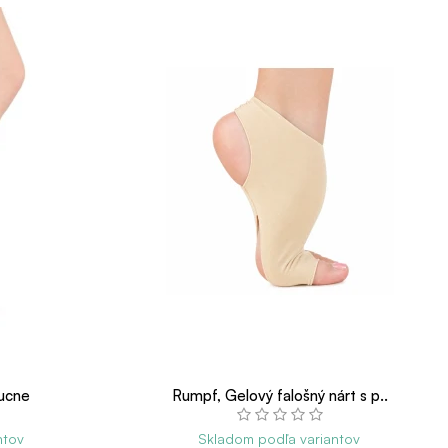
tucne
Rumpf, Gelový falošný nárt s p..
ntov
Skladom podľa variantov