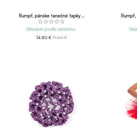
Rumpf, pánske tanečné ťapky ..
Rumpf, 
Skladom podľa variantov
Skl
14.80 €
17.60 €