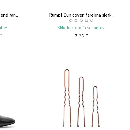
ené tan..
Rumpf Bun cover, farebná sieťk..
ntov
Skladom podľa variantov
€
3.20 €