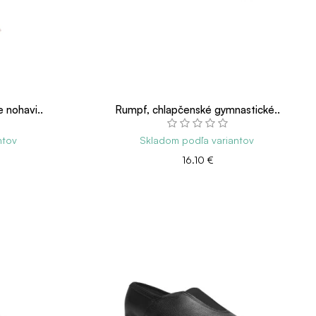
 nohavi..
Rumpf, chlapčenské gymnastické..
ntov
Skladom podľa variantov
16.10 €