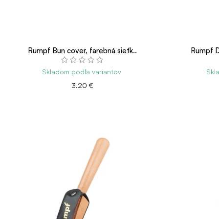
Rumpf Bun cover, farebná sieťk..
Rumpf Da
Skladom podľa variantov
Skl
3.20 €