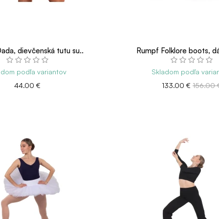
da, dievčenská tutu su..
Rumpf Folklore boots, d
adom podľa variantov
Skladom podľa varia
44.00 €
133.00 €
156.00 