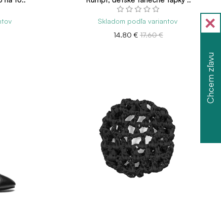
ntov
Skladom podľa variantov
14.80 €
17.60 €
Chcem zľavu