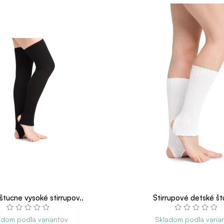
štucne vysoké stirrupov..
Stirrupové detské š
adom podľa variantov
Skladom podľa varia