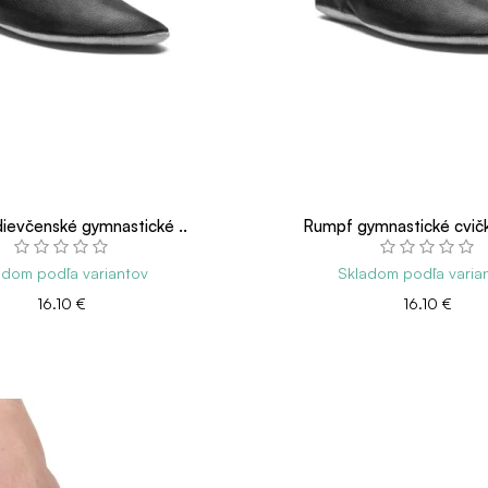
ievčenské gymnastické ..
Rumpf gymnastické cvičk
adom podľa variantov
Skladom podľa varia
16.10 €
16.10 €