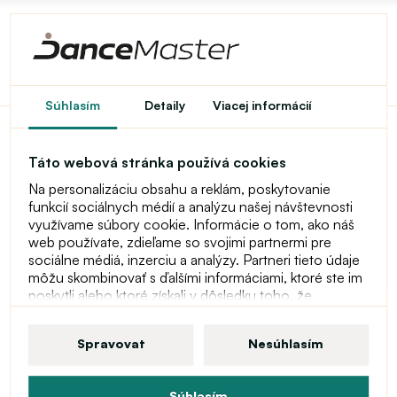
Účet
Prihlásiť sa
Súhlasím
Detaily
Viacej informácií
Táto webová stránka používá cookies
Nový zákazník
Na personalizáciu obsahu a reklám, poskytovanie
funkcií sociálnych médií a analýzu našej návštevnosti
využívame súbory cookie. Informácie o tom, ako náš
Zaregistrujte sa a budete môcť
web používate, zdieľame so svojimi partnermi pre
sociálne médiá, inzerciu a analýzy. Partneri tieto údaje
nakupovať rýchlejšie, budete mať
môžu skombinovať s ďalšími informáciami, ktoré ste im
aktuálny prehľad o stave vašich
poskytli alebo ktoré získali v dôsledku toho, že
objednávok a môžete si prezerať
používate ich služby. Viac informácií o súboroch
cookie, vašich užívateľských právach a práve odvolať
objednávky, ktoré ste už uskutočnili.
Spravovat
Nesúhlasím
súhlas nájdete v našom vyhlásení o ochrane osobných
údajov.
Súhlasím