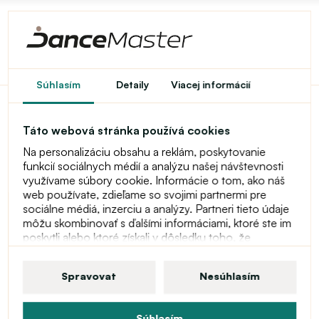
Súhlasím
Detaily
Viacej informácií
Bloch dievčenské
Táto webová stránka používá cookies
pančucháče s celým
chodidlom - Biela
Na personalizáciu obsahu a reklám, poskytovanie
funkcií sociálnych médií a analýzu našej návštevnosti
využívame súbory cookie. Informácie o tom, ako náš
web používate, zdieľame so svojimi partnermi pre
sociálne médiá, inzerciu a analýzy. Partneri tieto údaje
môžu skombinovať s ďalšími informáciami, ktoré ste im
poskytli alebo ktoré získali v dôsledku toho, že
používate ich služby. Viac informácií o súboroch
cookie, vašich užívateľských právach a práve odvolať
Spravovat
Nesúhlasím
súhlas nájdete v našom vyhlásení o ochrane osobných
údajov.
Súhlasím