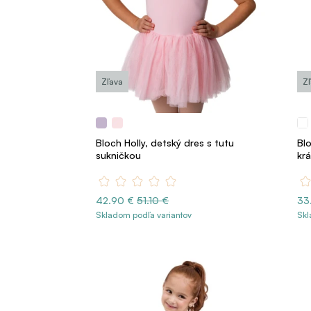
Zľava
Z
Bloch Holly, detský dres s tutu
Blo
sukničkou
kr
42.90 €
51.10 €
33
Skladom podľa variantov
Skl