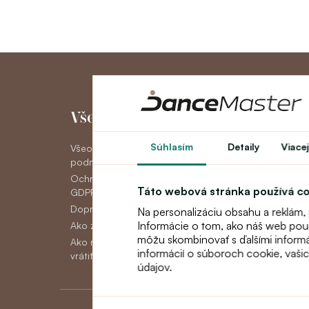
Všetko o nákupe
Môj účet
Súhlasím
Detaily
Viacej
Všeobecné obchodné
Môj účet
podmienky
História objedná
Ochrana osobných údajov
Novinky
Táto webová stránka používá c
GDPR
Doprava
Na personalizáciu obsahu a reklám,
Informácie o tom, ako náš web použí
Ako zaplatiť
môžu skombinovať s ďalšími informáci
Ako reklamovať, vymeniť alebo
informácií o súboroch cookie, vaši
vrátiť tovar
údajov.