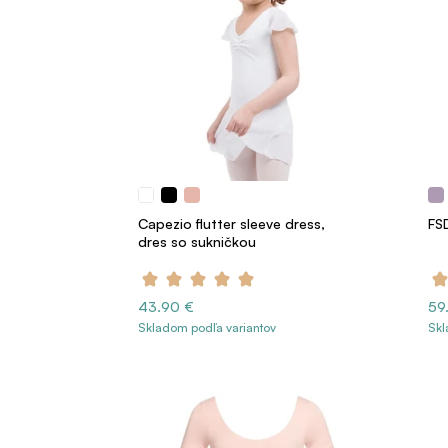
Capezio flutter sleeve dress,
FS
dres so sukničkou
43.90 €
59
Skladom podľa variantov
Skl