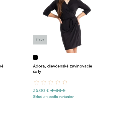
Zľava
ké
Adora, dievčenské zavinovacie
šaty
35.00 €
41.00 €
Skladom podľa variantov