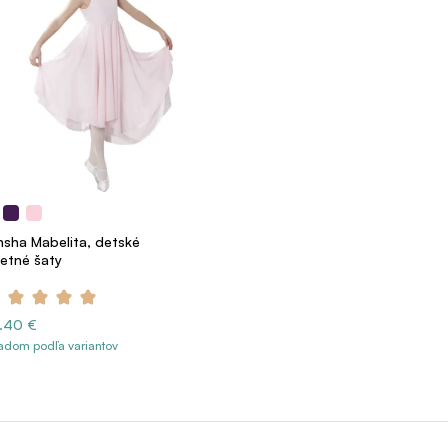
nsha Mabelita, detské
letné šaty
.40 €
adom podľa variantov