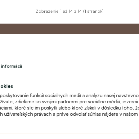
Zobrazenie 1 až 14 z 14 (1 stránok)
Master program
Zákazníc
 informácií
Divadlo
O nás
vok
Študent
Kontakt
Učiteľský program
FAQ
ookies
Vernostný program
Online reklam
 poskytovanie funkcií sociálnych médií a analýzu našej návštevn
odstúpenie
vate, zdieľame so svojimi partnermi pre sociálne médiá, inzerciu 
Mapa stránok
ami, ktoré ste im poskytli alebo ktoré získali v dôsledku toho, ž
Fitting
ch užívateľských právach a práve odvolať súhlas nájdete v našo