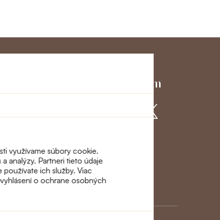
ky servis
Pridajte sa k nám
ácie a
osti využívame súbory cookie.
a analýzy. Partneri tieto údaje
e používate ich služby. Viac
m vyhlásení o ochrane osobných