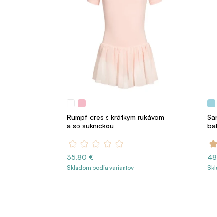
Rumpf dres s krátkym rukávom
Sa
a so sukničkou
ba
35.80 €
48
Skladom podľa variantov
Skl