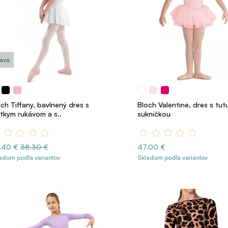
ľava
ch Tiffany, bavlnený dres s
Bloch Valentine, dres s tut
átkym rukávom a s..
sukničkou
.40 €
38.30 €
47.00 €
adom podľa variantov
Skladom podľa variantov