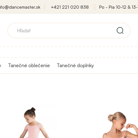
nfo@dancemaster.sk
+421 221 020 838
Po - Pia 10-12 & 13-
y
Tanečné oblečenie
Tanečné doplnky