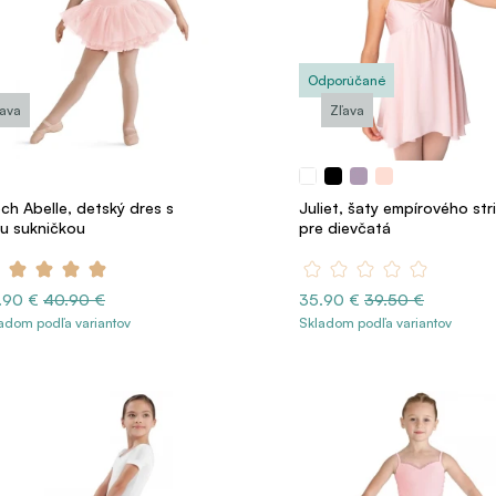
Odporúčané
ľava
Zľava
ch Abelle, detský dres s
Juliet, šaty empírového str
tu sukničkou
pre dievčatá
.90 €
40.90 €
35.90 €
39.50 €
adom podľa variantov
Skladom podľa variantov