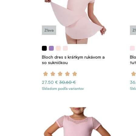
Zľava
Z
Bloch dres s krátkym rukávom a
Blo
so sukničkou
tu
27.50 €
30.60 €
36
Skladom podľa variantov
Skl