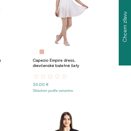
Chcem zľavu
u
Capezio Empire dress,
dievčenské baletné šaty
35.00 €
Skladom podľa variantov