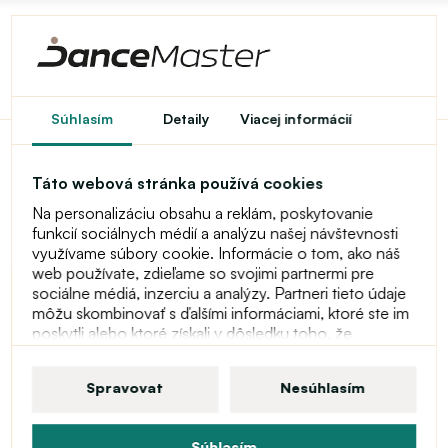
Súhlasím
Detaily
Viacej informácií
Tech dance, lepidlo na
Táto webová stránka používá cookies
špičky
Na personalizáciu obsahu a reklám, poskytovanie
funkcií sociálnych médií a analýzu našej návštevnosti
využívame súbory cookie. Informácie o tom, ako náš
web používate, zdieľame so svojimi partnermi pre
sociálne médiá, inzerciu a analýzy. Partneri tieto údaje
môžu skombinovať s ďalšími informáciami, ktoré ste im
poskytli alebo ktoré získali v dôsledku toho, že
používate ich služby. Viac informácií o súboroch
cookie, vašich užívateľských právach a práve odvolať
Spravovat
Nesúhlasím
súhlas nájdete v našom vyhlásení o ochrane osobných
údajov.
Súhlasím