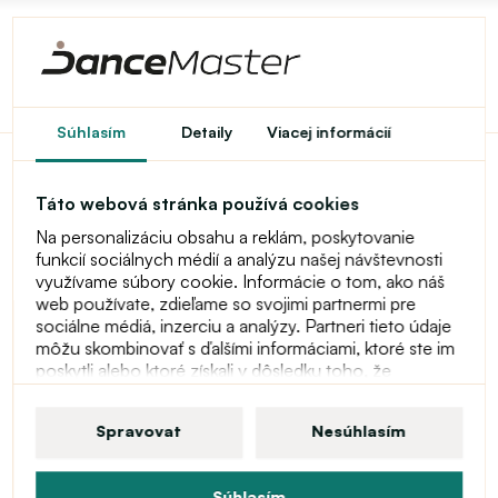
Súhlasím
Detaily
Viacej informácií
So Danca, súprava
Táto webová stránka používá cookies
vymeniteľných stielok k
baletným špičkám Alina
Na personalizáciu obsahu a reklám, poskytovanie
funkcií sociálnych médií a analýzu našej návštevnosti
využívame súbory cookie. Informácie o tom, ako náš
web používate, zdieľame so svojimi partnermi pre
sociálne médiá, inzerciu a analýzy. Partneri tieto údaje
môžu skombinovať s ďalšími informáciami, ktoré ste im
poskytli alebo ktoré získali v dôsledku toho, že
používate ich služby. Viac informácií o súboroch
cookie, vašich užívateľských právach a práve odvolať
Spravovat
Nesúhlasím
súhlas nájdete v našom vyhlásení o ochrane osobných
údajov.
Súhlasím