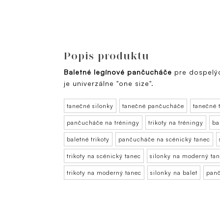
Popis produktu
Baletné legínové pančucháče
pre dospelýc
je univerzálne "one size".
tanečné silonky
tanečné pančucháče
tanečné t
pančucháče na tréningy
trikoty na tréningy
ba
baletné trikoty
pančucháče na scénický tanec
trikoty na scénický tanec
silonky na moderný ta
trikoty na moderný tanec
silonky na balet
panč