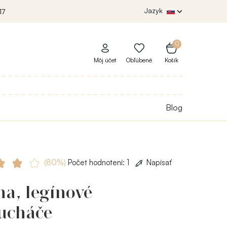
Jazyk
17
0
Môj účet
Obľúbené
Košík
Blog
(80%)
Počet hodnotení: 1
Napísať
a, legínové
ucháče