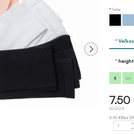
Farba
Modrá
Čierna
spa
Sansha
Veľkos
height
Uni
7.50
10.20 €
6.10 €Bez D