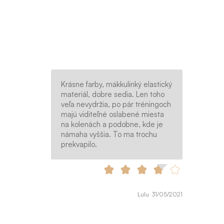
Krásne farby, mäkkulinký elastický
materiál, dobre sedia. Len toho
veľa nevydržia, po pár tréningoch
majú viditeľné oslabené miesta
na kolenách a podobne, kde je
námaha vyššia. To ma trochu
prekvapilo.
Lulu 31/05/2021