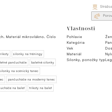
Strážc
Porov
Vlastnosti
h. Materiál mikrovlákno. Číslo
Pohlavie
Žen
Kategória
Pan
Vek
Dos
Materiál
Nyl
rikoty
silonky na tréningy
Silonky, ponožky typ
Leg
letné pančucháče
baletné silonky
silonky na scénický tanec
nec
pančucháče na moderný tanec
ucháče na balet
trikoty na balet