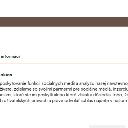
Master program
Zákazníc
 informácií
Divadlo
O nás
vok
Študent
Kontakt
Učiteľský program
FAQ
ookies
Vernostný program
Online reklam
 poskytovanie funkcií sociálnych médií a analýzu našej návštevn
odstúpenie
vate, zdieľame so svojimi partnermi pre sociálne médiá, inzerciu 
Mapa stránok
ami, ktoré ste im poskytli alebo ktoré získali v dôsledku toho, ž
Fitting
ch užívateľských právach a práve odvolať súhlas nájdete v našo