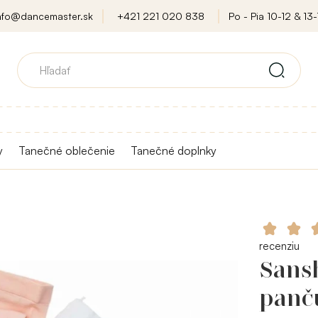
nfo@dancemaster.sk
+421 221 020 838
Po - Pia 10-12 & 13-
y
Tanečné oblečenie
Tanečné doplnky
recenziu
Sansh
panč