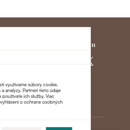
ky servis
Pridajte sa k nám
ácie a
osti využívame súbory cookie.
a analýzy. Partneri tieto údaje
e používate ich služby. Viac
m vyhlásení o ochrane osobných