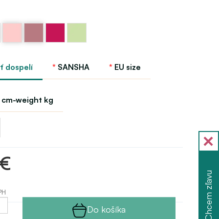
Ružová
Ružová
Ružová
Zelená
balet
candy
staro
light
Sansha
Sansha
Sansha
pistachio
Sansha
ť dospelí
SANSHA
EU size
 cm-weight kg
 €
Chcem zľavu
PH
Do košíka