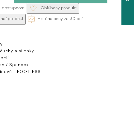
a dostupnosti
Obľúbený produkt
nať produkt
História ceny za 30 dní
y
čuchy a silonky
pelí
on / Spandex
ínové - FOOTLESS