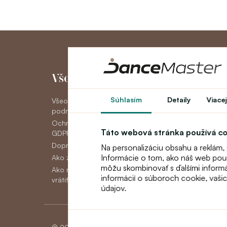
Všetko o nákupe
Môj účet
Súhlasím
Detaily
Viacej
Všeobecné obchodné
Môj účet
podmienky
História objedná
Ochrana osobných údajov
Novinky
Táto webová stránka používá c
GDPR
Doprava
Na personalizáciu obsahu a reklám,
Informácie o tom, ako náš web použí
Ako zaplatiť
môžu skombinovať s ďalšími informáci
Ako reklamovať, vymeniť alebo
informácií o súboroch cookie, vaši
vrátiť tovar
údajov.