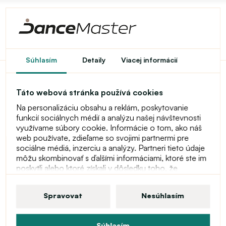
Súhlasím
Detaily
Viacej informácií
Sansha Prima, plátená
Táto webová stránka používá cookies
pedagogická obuv
Na personalizáciu obsahu a reklám, poskytovanie
Zľava
funkcií sociálnych médií a analýzu našej návštevnosti
využívame súbory cookie. Informácie o tom, ako náš
web používate, zdieľame so svojimi partnermi pre
sociálne médiá, inzerciu a analýzy. Partneri tieto údaje
môžu skombinovať s ďalšími informáciami, ktoré ste im
poskytli alebo ktoré získali v dôsledku toho, že
používate ich služby. Viac informácií o súboroch
cookie, vašich užívateľských právach a práve odvolať
Spravovat
Nesúhlasím
súhlas nájdete v našom vyhlásení o ochrane osobných
údajov.
Súhlasím