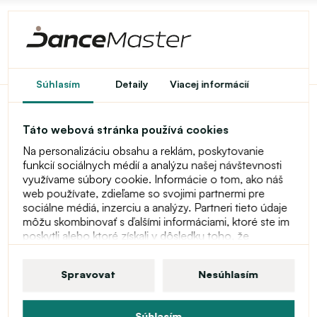
Súhlasím
Detaily
Viacej informácií
Sansha Mariano
Táto webová stránka používá cookies
Na personalizáciu obsahu a reklám, poskytovanie
funkcií sociálnych médií a analýzu našej návštevnosti
využívame súbory cookie. Informácie o tom, ako náš
web používate, zdieľame so svojimi partnermi pre
sociálne médiá, inzerciu a analýzy. Partneri tieto údaje
môžu skombinovať s ďalšími informáciami, ktoré ste im
poskytli alebo ktoré získali v dôsledku toho, že
používate ich služby. Viac informácií o súboroch
cookie, vašich užívateľských právach a práve odvolať
Spravovat
Nesúhlasím
súhlas nájdete v našom vyhlásení o ochrane osobných
údajov.
Súhlasím