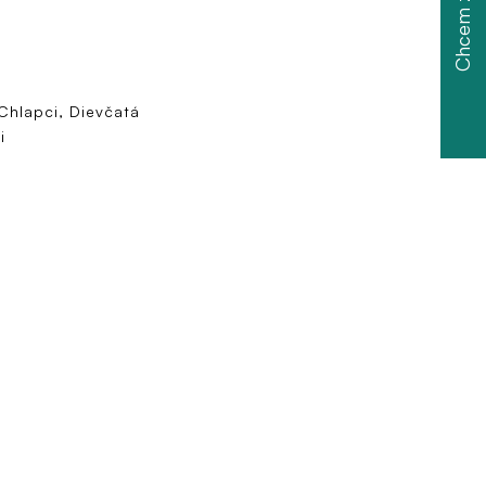
Chcem zľavu
 Chlapci, Dievčatá
i