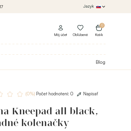
Jazyk
17
0
Môj účet
Obľúbené
Košík
Blog
(0%)
Počet hodnotení: 0
Napísať
ha Kneepad all black,
adné kolenačky