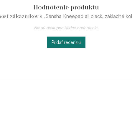
Hodnotenie produktu
„Sansha Kneepad all black, základné ko
osť zákazníkov s
Nie sú dostupné žiadne hodnotenia.
Pridať recenziu