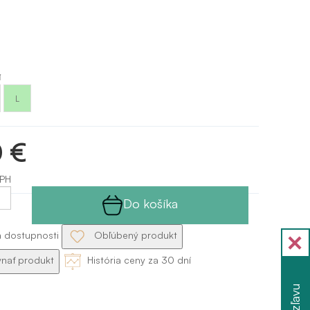
í
L
0 €
DPH
Do košíka
a dostupnosti
Obľúbený produkt
nať produkt
História ceny za 30 dní