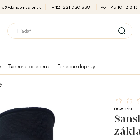
nfo@dancemaster.sk
+421 221 020 838
Po - Pia 10-12 & 13-
y
Tanečné oblečenie
Tanečné doplnky
ky
recenziu
Sans
zákl