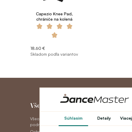
Capezio Knee Pad,
chrániče na kolená
18.60 €
Skladom podľa variantov
Všetko o nákupe
Môj účet
Súhlasím
Detaily
Viacej
Všeobecné obchodné
Môj účet
podmienky
História objedná
Ochrana osobných údajov