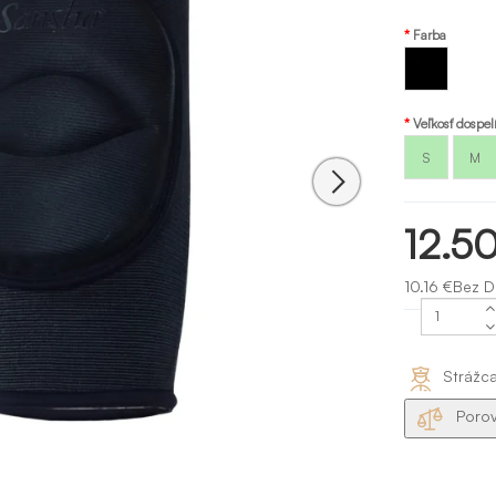
Farba
Čierna
Veľkosť dospel
S
M
12.5
10.16 €Bez 
Strážc
Porov