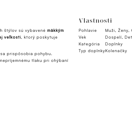
Vlastnosti
h štýlov sú vybavené
mäkkým
Pohlavie
Muži, Ženy,
j veľkosti
, ktorý poskytuje
Vek
Dospelí, Det
Kategória
Doplnky
Typ doplnky
Kolenačky
že sa prispôsobia pohybu.
nepríjemnému tlaku pri ohýbaní