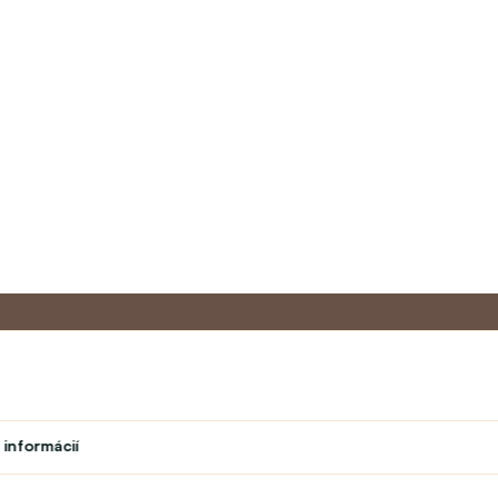
Master program
Zákazníc
 informácií
Divadlo
O nás
vok
Študent
Kontakt