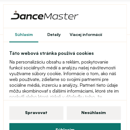
Súhlasím
Detaily
Viacej informácií
Rummos Exclusive, topánky
Táto webová stránka používá cookies
na spoločenský tanec - Zlatá
hadia koža Rummos
Na personalizáciu obsahu a reklám, poskytovanie
funkcií sociálnych médií a analýzu našej návštevnosti
Zľava
využívame súbory cookie. Informácie o tom, ako náš
web používate, zdieľame so svojimi partnermi pre
sociálne médiá, inzerciu a analýzy. Partneri tieto údaje
môžu skombinovať s ďalšími informáciami, ktoré ste im
poskytli alebo ktoré získali v dôsledku toho, že
používate ich služby. Viac informácií o súboroch
cookie, vašich užívateľských právach a práve odvolať
Spravovat
Nesúhlasím
súhlas nájdete v našom vyhlásení o ochrane osobných
údajov.
Súhlasím