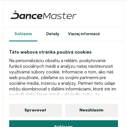
Súhlasím
Detaily
Viacej informácií
Rummos Exclusive, topánky
Táto webová stránka používá cookies
na spoločenský tanec -
Čierna diva leather Rummos
Na personalizáciu obsahu a reklám, poskytovanie
funkcií sociálnych médií a analýzu našej návštevnosti
Zľava
využívame súbory cookie. Informácie o tom, ako náš
web používate, zdieľame so svojimi partnermi pre
sociálne médiá, inzerciu a analýzy. Partneri tieto údaje
môžu skombinovať s ďalšími informáciami, ktoré ste im
poskytli alebo ktoré získali v dôsledku toho, že
používate ich služby. Viac informácií o súboroch
cookie, vašich užívateľských právach a práve odvolať
Spravovat
Nesúhlasím
súhlas nájdete v našom vyhlásení o ochrane osobných
údajov.
Súhlasím