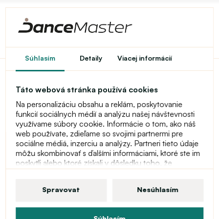
Súhlasím
Detaily
Viacej informácií
Mirella Miami, dievčenský
Táto webová stránka používá cookies
dres s krátkym rukávom
Na personalizáciu obsahu a reklám, poskytovanie
funkcií sociálnych médií a analýzu našej návštevnosti
využívame súbory cookie. Informácie o tom, ako náš
web používate, zdieľame so svojimi partnermi pre
sociálne médiá, inzerciu a analýzy. Partneri tieto údaje
môžu skombinovať s ďalšími informáciami, ktoré ste im
poskytli alebo ktoré získali v dôsledku toho, že
používate ich služby. Viac informácií o súboroch
cookie, vašich užívateľských právach a práve odvolať
Spravovat
Nesúhlasím
súhlas nájdete v našom vyhlásení o ochrane osobných
údajov.
Súhlasím