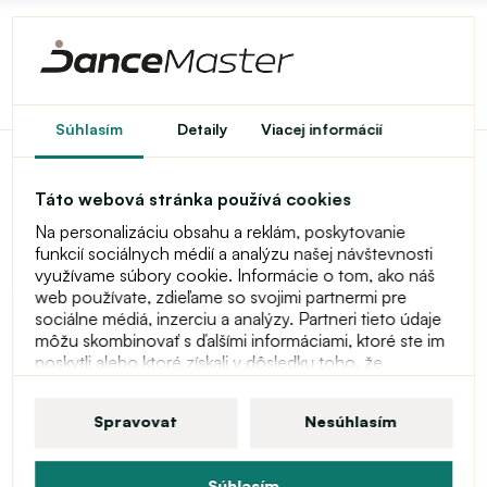
Súhlasím
Detaily
Viacej informácií
Košeľa, body na spoločenský
Táto webová stránka používá cookies
tanec basic pre chlapcov
Na personalizáciu obsahu a reklám, poskytovanie
funkcií sociálnych médií a analýzu našej návštevnosti
využívame súbory cookie. Informácie o tom, ako náš
web používate, zdieľame so svojimi partnermi pre
sociálne médiá, inzerciu a analýzy. Partneri tieto údaje
môžu skombinovať s ďalšími informáciami, ktoré ste im
poskytli alebo ktoré získali v dôsledku toho, že
používate ich služby. Viac informácií o súboroch
cookie, vašich užívateľských právach a práve odvolať
Spravovat
Nesúhlasím
súhlas nájdete v našom vyhlásení o ochrane osobných
údajov.
Súhlasím