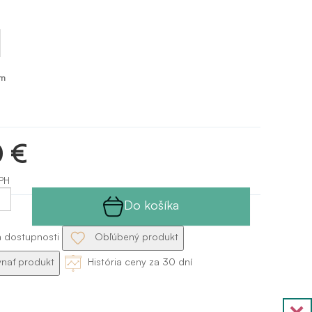
-
cm
0 €
PH
Do košíka
a dostupnosti
Obľúbený produkt
nať produkt
História ceny za 30 dní