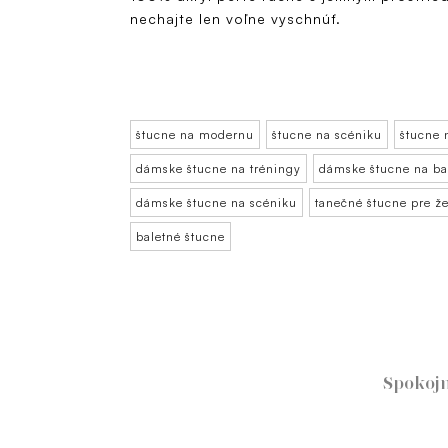
nechajte len voľne vyschnúť.
štucne na modernu
štucne na scéniku
štucne 
dámske štucne na tréningy
dámske štucne na ba
dámske štucne na scéniku
tanečné štucne pre ž
baletné štucne
Spokojn