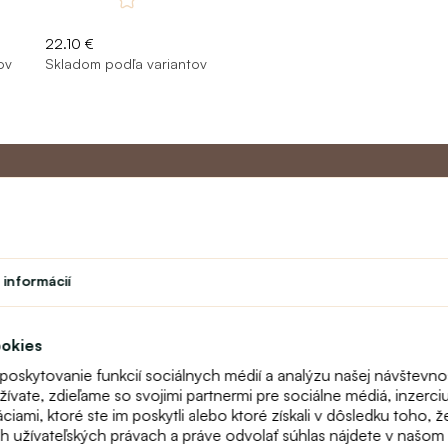
22.10 €
ov
Skladom podľa variantov
Master program
Zákazníc
 informácií
Divadlo
O nás
vok
Študent
Kontakt
Učiteľský program
FAQ
ookies
Vernostný program
Online reklam
 poskytovanie funkcií sociálnych médií a analýzu našej návštevn
odstúpenie
vate, zdieľame so svojimi partnermi pre sociálne médiá, inzerciu 
Mapa stránok
ami, ktoré ste im poskytli alebo ktoré získali v dôsledku toho, ž
Fitting
ch užívateľských právach a práve odvolať súhlas nájdete v našo