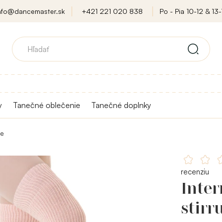
nfo@dancemaster.sk
+421 221 020 838
Po - Pia 10-12 & 13-
y
Tanečné oblečenie
Tanečné doplnky
ne
recenziu
Inte
stirr