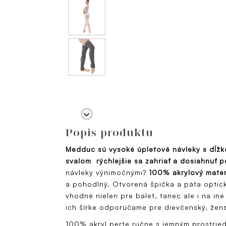
Popis produktu
Medduc sú vysoké úpletové návleky s dĺž
svalom rýchlejšie sa zahriať a dosiahnuť 
návleky výnimočnými?
100% akrylový mater
a pohodlný. Otvorená špička a päta optick
vhodné nielen pre balet, tanec ale i na in
ich šírke odporúčame pre dievčenský, žen
100% akryl perte ručne s jemným prostried