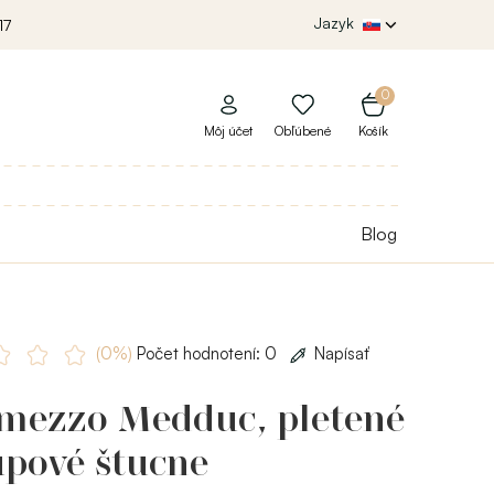
Jazyk
17
0
Môj účet
Obľúbené
Košík
Blog
(0%)
Počet hodnotení: 0
Napísať
rmezzo Medduc, pletené
upové štucne