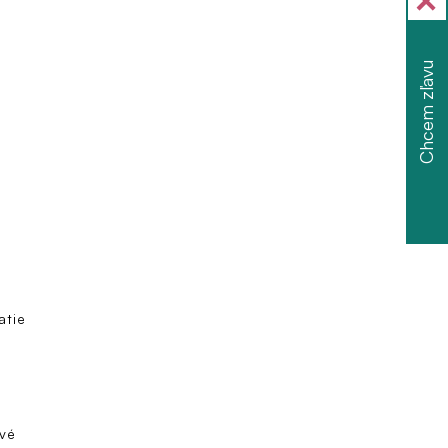
Chcem zľavu
atie
vé