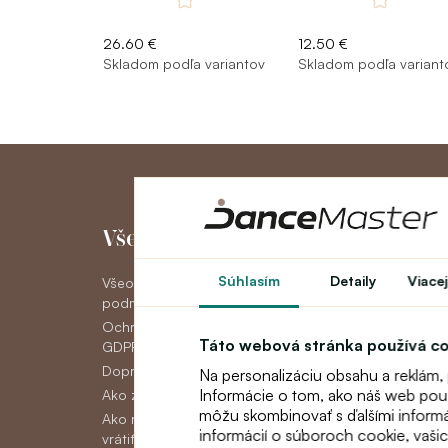
26.60 €
12.50 €
Skladom podľa variantov
Skladom podľa variant
Všetko o nákupe
Môj účet
Súhlasím
Detaily
Viacej
Všeobecné obchodné
Môj účet
podmienky
História objedná
Ochrana osobných údajov
Novinky
Táto webová stránka používá c
GDPR
Doprava
Na personalizáciu obsahu a reklám,
Informácie o tom, ako náš web použí
Ako zaplatiť
môžu skombinovať s ďalšími informáci
Ako reklamovať, vymeniť alebo
informácií o súboroch cookie, vaši
vrátiť tovar