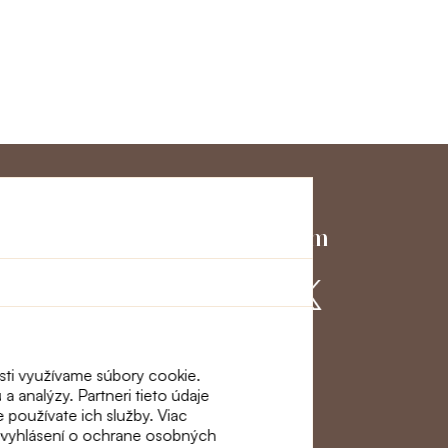
ky servis
Pridajte sa k nám
ácie a
osti využívame súbory cookie.
a analýzy. Partneri tieto údaje
e používate ich služby. Viac
m vyhlásení o ochrane osobných