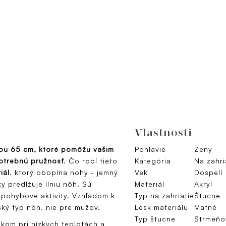
Vlastnosti
kou 65 cm, ktoré pomôžu vašim
Pohlavie
Ženy
potrebnú pružnosť
. Čo robí tieto
Kategória
Na zahri
iál
, ktorý obopína nohy - jemný
Vek
Dospelí
y predlžuje líniu nôh. Sú
Materiál
Akryl
é pohybové aktivity. Vzhľadom k
Typ na zahriatie
Štucne
ský typ nôh, nie pre mužov.
Lesk materiálu
Matné
Typ štucne
Strmeňo
kom pri nízkych teplotách a