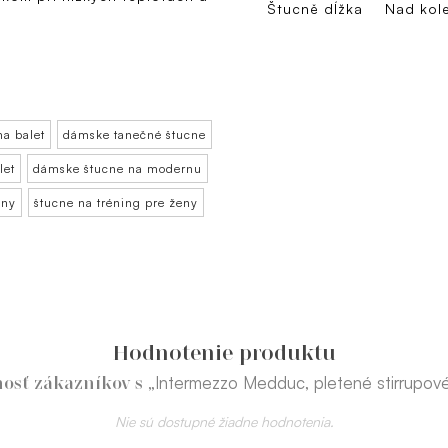
Štucně dĺžka
Nad kol
na balet
dámske tanečné štucne
let
dámske štucne na modernu
eny
štucne na tréning pre ženy
Hodnotenie produktu
„Intermezzo Medduc, pletené stirrupov
osť zákazníkov s
Nie sú dostupné žiadne hodnotenia.