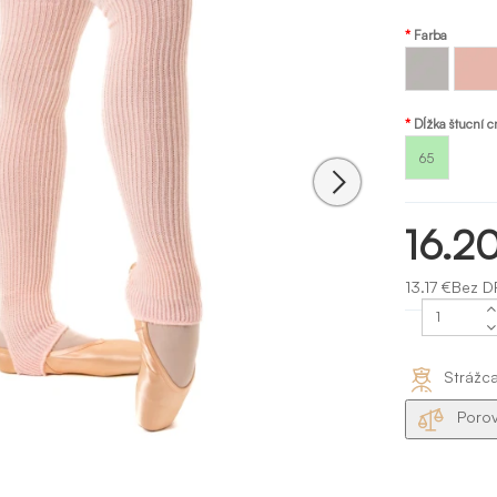
Farba
Sivá -
Ružová
grey
pink
Dĺžka štucní 
65
16.2
13.17 €Bez D
Strážc
Porov