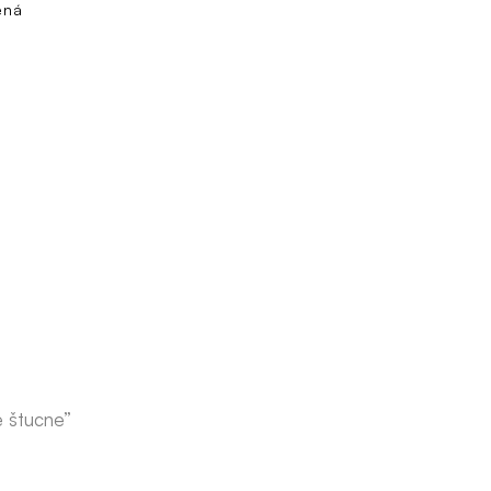
ená
é štucne”