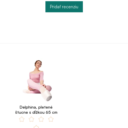
Pridať recenziu
Delphina, pletené
štucne s dĺžkou 65 cm