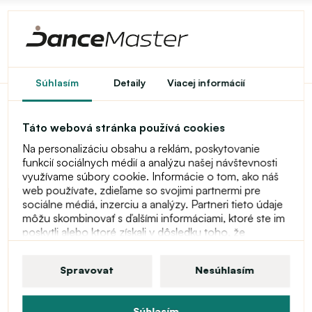
Súhlasím
Detaily
Viacej informácií
Flora, svadobné topánky
Táto webová stránka používá cookies
Na personalizáciu obsahu a reklám, poskytovanie
funkcií sociálnych médií a analýzu našej návštevnosti
využívame súbory cookie. Informácie o tom, ako náš
web používate, zdieľame so svojimi partnermi pre
sociálne médiá, inzerciu a analýzy. Partneri tieto údaje
môžu skombinovať s ďalšími informáciami, ktoré ste im
poskytli alebo ktoré získali v dôsledku toho, že
používate ich služby. Viac informácií o súboroch
cookie, vašich užívateľských právach a práve odvolať
Spravovat
Nesúhlasím
súhlas nájdete v našom vyhlásení o ochrane osobných
údajov.
Súhlasím