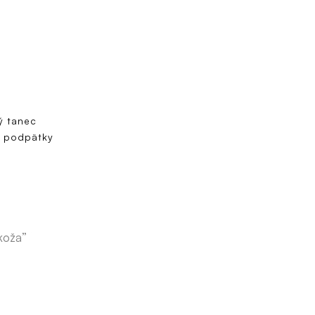
ý tanec
a podpätky
koža”