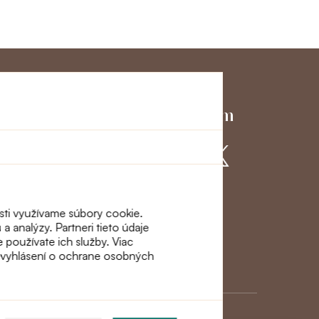
ky servis
Pridajte sa k nám
ácie a
osti využívame súbory cookie.
a analýzy. Partneri tieto údaje
e používate ich služby. Viac
m vyhlásení o ochrane osobných