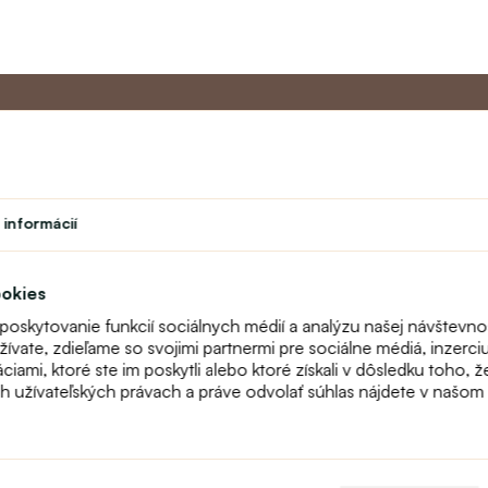
Master program
Zákazníc
 informácií
Divadlo
O nás
vok
Študent
Kontakt
Učiteľský program
FAQ
ookies
Vernostný program
Online reklam
 poskytovanie funkcií sociálnych médií a analýzu našej návštevn
odstúpenie
vate, zdieľame so svojimi partnermi pre sociálne médiá, inzerciu 
Mapa stránok
ami, ktoré ste im poskytli alebo ktoré získali v dôsledku toho, ž
Fitting
ch užívateľských právach a práve odvolať súhlas nájdete v našo