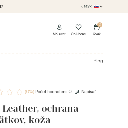
Jazyk
17
0
Môj účet
Obľúbené
Košík
Blog
(0%)
Počet hodnotení: 0
Napísať
 Leather, ochrana
ätkov, koža