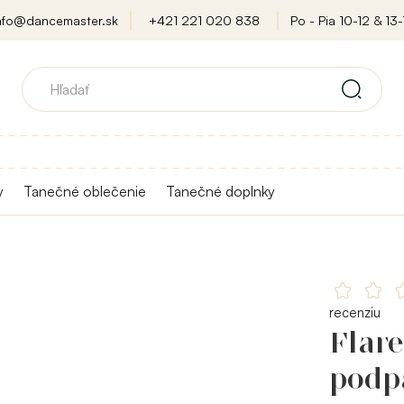
nfo@dancemaster.sk
+421 221 020 838
Po - Pia 10-12 & 13-
y
Tanečné oblečenie
Tanečné doplnky
recenziu
Flare
podp