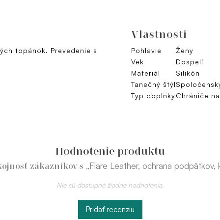
Vlastnosti
ch topánok. Prevedenie s
Pohlavie
Ženy
Vek
Dospelí
Materiál
Silikón
Tanečný štýl
Spoločensk
Typ doplnky
Chrániče n
Hodnotenie produktu
„Flare Leather, ochrana podpätkov, 
ojnosť zákazníkov s
Nie sú dostupné žiadne hodnotenia.
Pridať recenziu