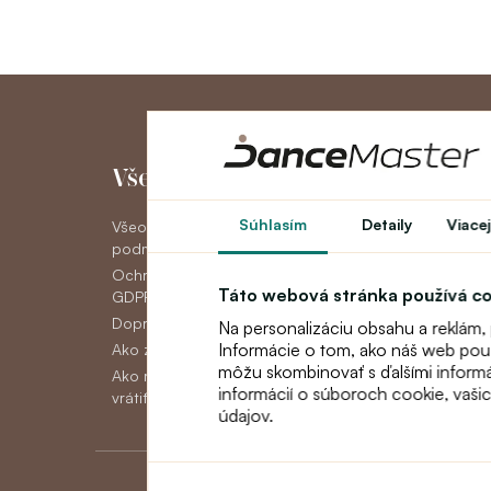
Všetko o nákupe
Môj účet
Súhlasím
Detaily
Viacej
Všeobecné obchodné
Môj účet
podmienky
História objedná
Ochrana osobných údajov
Novinky
Táto webová stránka používá c
GDPR
Doprava
Na personalizáciu obsahu a reklám,
Informácie o tom, ako náš web použí
Ako zaplatiť
môžu skombinovať s ďalšími informáci
Ako reklamovať, vymeniť alebo
informácií o súboroch cookie, vaši
vrátiť tovar
údajov.