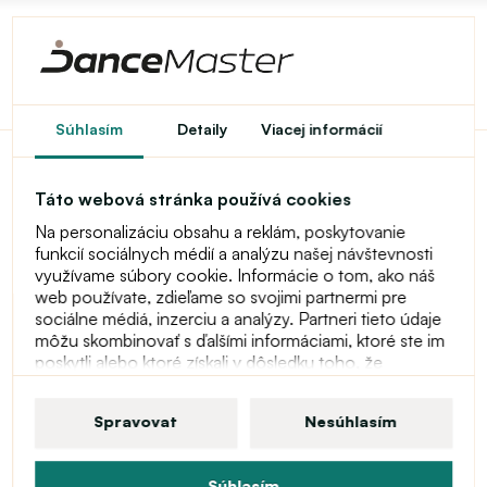
Súhlasím
Detaily
Viacej informácií
Flare Cutty Leather, ochrana
Táto webová stránka používá cookies
podpätkov koža
Na personalizáciu obsahu a reklám, poskytovanie
funkcií sociálnych médií a analýzu našej návštevnosti
využívame súbory cookie. Informácie o tom, ako náš
web používate, zdieľame so svojimi partnermi pre
sociálne médiá, inzerciu a analýzy. Partneri tieto údaje
môžu skombinovať s ďalšími informáciami, ktoré ste im
poskytli alebo ktoré získali v dôsledku toho, že
používate ich služby. Viac informácií o súboroch
cookie, vašich užívateľských právach a práve odvolať
Spravovat
Nesúhlasím
súhlas nájdete v našom vyhlásení o ochrane osobných
údajov.
Súhlasím