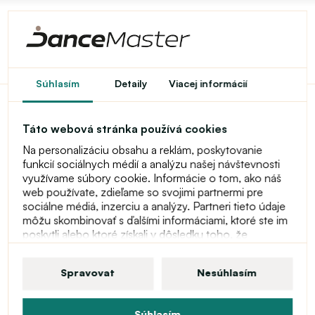
Súhlasím
Detaily
Viacej informácií
Ochrana podpätkov, koža
Táto webová stránka používá cookies
31404
Na personalizáciu obsahu a reklám, poskytovanie
funkcií sociálnych médií a analýzu našej návštevnosti
využívame súbory cookie. Informácie o tom, ako náš
web používate, zdieľame so svojimi partnermi pre
sociálne médiá, inzerciu a analýzy. Partneri tieto údaje
môžu skombinovať s ďalšími informáciami, ktoré ste im
poskytli alebo ktoré získali v dôsledku toho, že
používate ich služby. Viac informácií o súboroch
cookie, vašich užívateľských právach a práve odvolať
Spravovat
Nesúhlasím
súhlas nájdete v našom vyhlásení o ochrane osobných
údajov.
Súhlasím