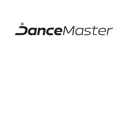
Perte ju na jemnom cykle pri nízkych teplotách a
nechajte len voľne vyschnúť.
Vlastnosti
Scénický tanec, Jazzový tanec,
Tanečný štýl
Spoločenský tanec
Pohlavie
Ženy
Vek
Dospelí
Materiál
Nylon / Tactel / Spandex
Kategória
Spodné prádlo
Typ spodné
Podprsenky
prádlo
Hodnotenie produktu
„Capezio Cami Bra W/Bra
Spokojnosť zákazníkov s
tek, podprsenka ”