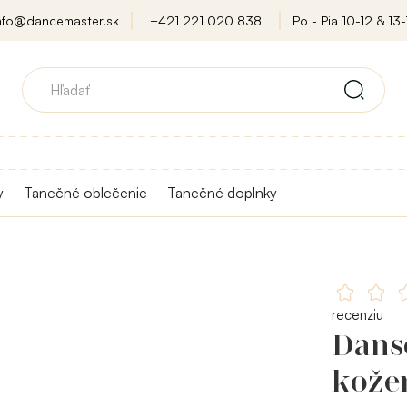
nfo@dancemaster.sk
+421 221 020 838
Po - Pia 10-12 & 13-
y
Tanečné oblečenie
Tanečné doplnky
recenziu
Dans
kože