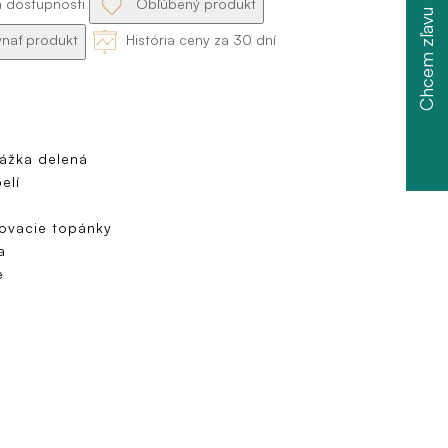
a dostupnosti
Obľúbený produkt
Chcem zľavu
nať produkt
História ceny za 30 dní
ážka delená
elí
ovacie topánky
a
e