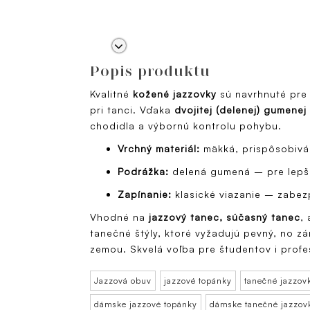
Popis produktu
Kvalitné
kožené jazzovky
sú navrhnuté pre 
pri tanci. Vďaka
dvojitej (delenej) gumene
chodidla a výbornú kontrolu pohybu.
Vrchný materiál:
mäkká, prispôsobivá
Podrážka:
delená gumená – pre lepšiu
Zapínanie:
klasické viazanie – zabez
Vhodné na
jazzový tanec, súčasný tanec
,
tanečné štýly, ktoré vyžadujú pevný, no zá
zemou. Skvelá voľba pre študentov i profe
Jazzová obuv
jazzové topánky
tanečné jazzov
dámske jazzové topánky
dámske tanečné jazzov