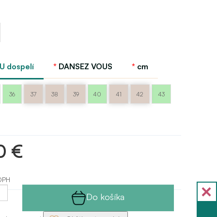
EU dospelí
DANSEZ VOUS
cm
36
37
38
39
40
41
42
43
0 €
DPH
Do košíka