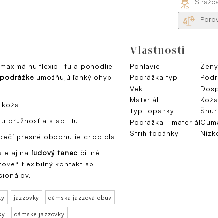
Strážc
Porov
Vlastnosti
maximálnu flexibilitu a pohodlie
Pohlavie
Ženy
j podrážke
umožňujú ľahký ohyb
Podrážka typ
Podr
Vek
Dosp
Materiál
Koža
 koža
Typ topánky
Šnur
 pružnosť a stabilitu
Podrážka - materiál
Gum
Strih topánky
Nízk
pečí presné obopnutie chodidla
 ale aj na
ľudový tanec
či iné
roveň flexibilný kontakt so
sionálov.
ky
jazzovky
dámska jazzová obuv
ky
dámske jazzovky