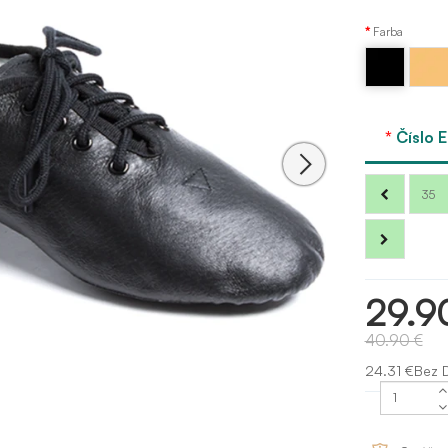
Farba
Telová
Čierna
Tan
Dansez
Vous
Číslo 
35
29.9
40.90 €
24.31 €Bez 