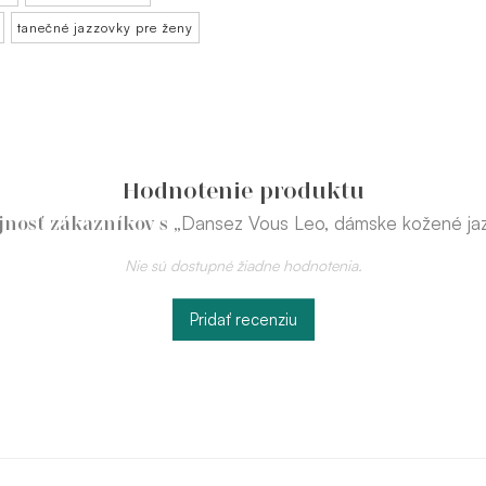
tanečné jazzovky pre ženy
Hodnotenie produktu
„Dansez Vous Leo, dámske kožené ja
jnosť zákazníkov s
Nie sú dostupné žiadne hodnotenia.
Pridať recenziu