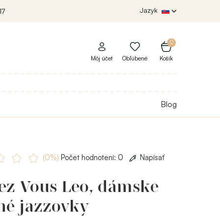
Jazyk
17
0
Môj účet
Obľúbené
Košík
Blog
(0%)
Počet hodnotení: 0
Napísať
ez Vous Leo, dámske
né jazzovky