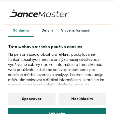
Súhlasím
Detaily
Viacej informácií
Dancee Daisy standard,
Táto webová stránka používá cookies
štandardky
Na personalizáciu obsahu a reklám, poskytovanie
funkcií sociálnych médií a analýzu našej návštevnosti
využívame súbory cookie. Informácie o tom, ako náš
web používate, zdieľame so svojimi partnermi pre
sociálne médiá, inzerciu a analýzy. Partneri tieto údaje
môžu skombinovať s ďalšími informáciami, ktoré ste im
poskytli alebo ktoré získali v dôsledku toho, že
používate ich služby. Viac informácií o súboroch
cookie, vašich užívateľských právach a práve odvolať
Spravovat
Nesúhlasím
súhlas nájdete v našom vyhlásení o ochrane osobných
údajov.
Súhlasím