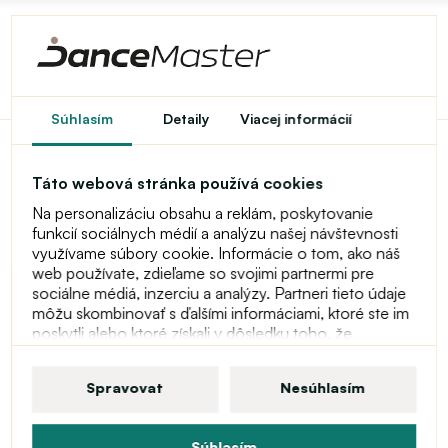
Súhlasím
Detaily
Viacej informácií
Capezio Web Dansneaker,
Táto webová stránka používá cookies
panské sneakery - Ružová -
hot pink
Na personalizáciu obsahu a reklám, poskytovanie
funkcií sociálnych médií a analýzu našej návštevnosti
využívame súbory cookie. Informácie o tom, ako náš
web používate, zdieľame so svojimi partnermi pre
sociálne médiá, inzerciu a analýzy. Partneri tieto údaje
môžu skombinovať s ďalšími informáciami, ktoré ste im
poskytli alebo ktoré získali v dôsledku toho, že
používate ich služby. Viac informácií o súboroch
cookie, vašich užívateľských právach a práve odvolať
Spravovat
Nesúhlasím
súhlas nájdete v našom vyhlásení o ochrane osobných
údajov.
Súhlasím