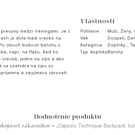
Vlastnosti
 presuny medzi tréningami. Je z
Pohlavie
Muži, Ženy,
asti je dole malé vrecko na
Vek
Dospelí, Det
. Po oboch bokoch batohu z
Kategória
Doplnky , T
ká, napr. na fľašu. Keď ho
Typ doplnky
Batohy
é vrecká, jedno na zips a ako
á sa uzatvára na zips zo
 príjemne a zaujímavo zároveň.
Hodnotenie produktu
„Capezio Technique Backpack, ba
okojnosť zákazníkov s