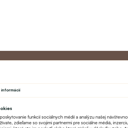
Master program
Zákazníc
 informácií
Divadlo
O nás
vok
Študent
Kontakt
Učiteľský program
FAQ
ookies
Vernostný program
Online reklam
 poskytovanie funkcií sociálnych médií a analýzu našej návštevn
odstúpenie
vate, zdieľame so svojimi partnermi pre sociálne médiá, inzerciu 
Mapa stránok