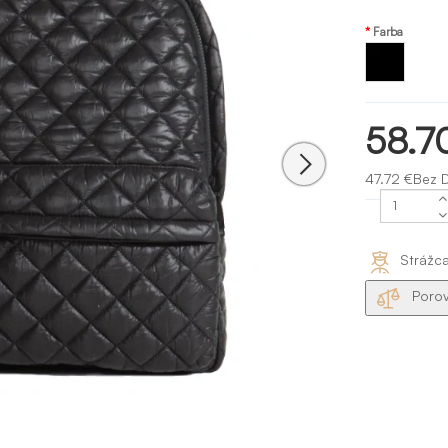
Farba
Čierna
58.7
47.72 €Bez 
Strážc
Porov