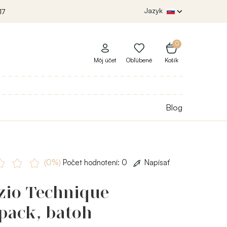
Jazyk
17
0
Môj účet
Obľúbené
Košík
Blog
(0%)
Počet hodnotení: 0
Napísať
zio Technique
pack, batoh