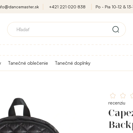
nfo@dancemaster.sk
+421 221 020 838
Po - Pia 10-12 & 13-
y
Tanečné oblečenie
Tanečné doplnky
recenziu
Cape
Back