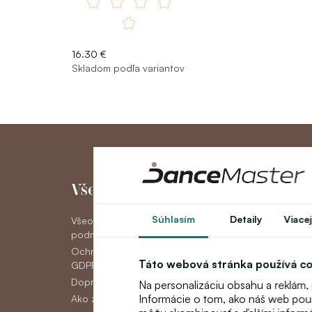
16.30 €
Skladom podľa variantov
Všetko o nákupe
Môj účet
Súhlasím
Detaily
Viacej
Všeobecné obchodné
Môj účet
podmienky
História objedná
Ochrana osobných údajov
Novinky
Táto webová stránka používá c
GDPR
Doprava
Na personalizáciu obsahu a reklám,
Informácie o tom, ako náš web použí
Ako zaplatiť