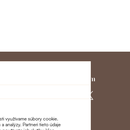
ky servis
Pridajte sa k nám
ácie a
osti využívame súbory cookie.
a analýzy. Partneri tieto údaje