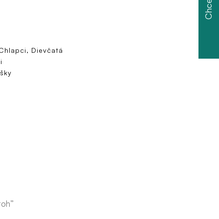
 Chlapci, Dievčatá
i
ašky
toh”