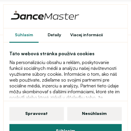
Súhlasím
Detaily
Viacej informácií
Capezio Performance short,
Táto webová stránka používá cookies
dámske šortky
Na personalizáciu obsahu a reklám, poskytovanie
funkcií sociálnych médií a analýzu našej návštevnosti
využívame súbory cookie. Informácie o tom, ako náš
web používate, zdieľame so svojimi partnermi pre
sociálne médiá, inzerciu a analýzy. Partneri tieto údaje
môžu skombinovať s ďalšími informáciami, ktoré ste im
poskytli alebo ktoré získali v dôsledku toho, že
používate ich služby. Viac informácií o súboroch
cookie, vašich užívateľských právach a práve odvolať
Spravovat
Nesúhlasím
súhlas nájdete v našom vyhlásení o ochrane osobných
údajov.
Súhlasím