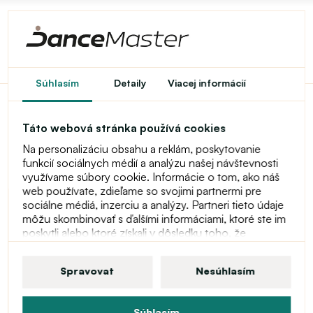
Súhlasím
Detaily
Viacej informácií
Bloch Printed Pull on skirt,
Táto webová stránka používá cookies
dámska kvietkovaná sukňa
Na personalizáciu obsahu a reklám, poskytovanie
Zľava
funkcií sociálnych médií a analýzu našej návštevnosti
využívame súbory cookie. Informácie o tom, ako náš
web používate, zdieľame so svojimi partnermi pre
sociálne médiá, inzerciu a analýzy. Partneri tieto údaje
môžu skombinovať s ďalšími informáciami, ktoré ste im
poskytli alebo ktoré získali v dôsledku toho, že
používate ich služby. Viac informácií o súboroch
cookie, vašich užívateľských právach a práve odvolať
Spravovat
Nesúhlasím
súhlas nájdete v našom vyhlásení o ochrane osobných
údajov.
Súhlasím