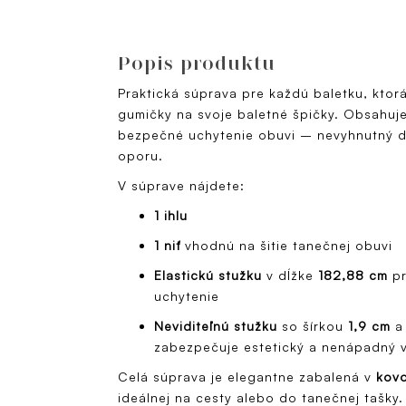
Popis produktu
Praktická súprava pre každú baletku, ktorá 
gumičky na svoje baletné špičky. Obsahuj
bezpečné uchytenie obuvi – nevyhnutný d
oporu.
V súprave nájdete:
1 ihlu
1 niť
vhodnú na šitie tanečnej obuvi
Elastickú stužku
v dĺžke
182,88 cm
pr
uchytenie
Neviditeľnú stužku
so šírkou
1,9 cm
a
zabezpečuje estetický a nenápadný 
Celá súprava je elegantne zabalená v
kovo
ideálnej na cesty alebo do tanečnej tašky.