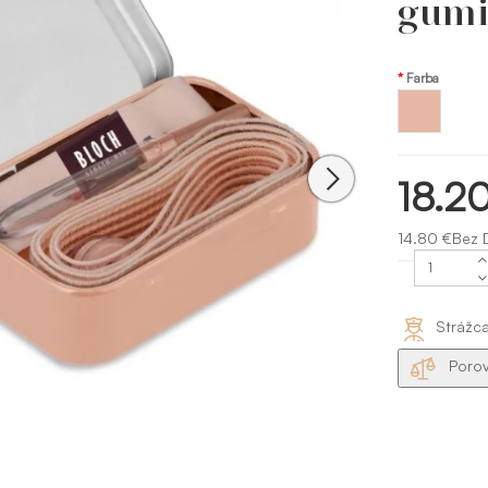
gumi
Farba
Broskyňová
-
peach
18.2
14.80 €Bez 
Strážc
Porov