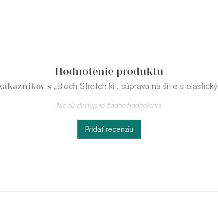
Hodnotenie produktu
„Bloch Stretch kit, súprava na šitie s elastic
zákazníkov s
Nie sú dostupné žiadne hodnotenia.
Pridať recenziu