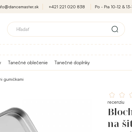
nfo@dancemaster.sk
+421 221 020 838
Po - Pia 10-12 & 13-
y
Tanečné oblečenie
Tanečné doplnky
ými gumičkami
recenziu
Bloch
na ši