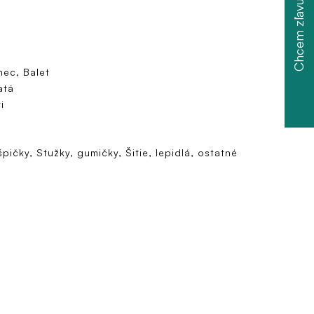
Chcem zľavu
nec, Balet
atá
i
špičky, Stužky, gumičky, Šitie, lepidlá, ostatné