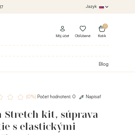
Jazyk
17
0
Môj účet
Obľúbené
Košík
Blog
(0%)
Počet hodnotení: 0
Napísať
 Stretch kit, súprava
tie s elastickými