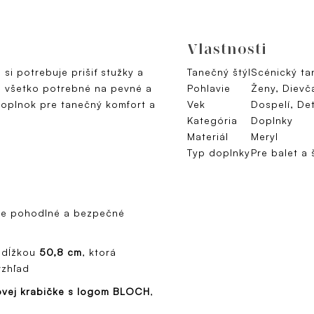
Vlastnosti
si potrebuje prišiť stužky a
Tanečný štýl
Scénický ta
e všetko potrebné na pevné a
Pohlavie
Ženy, Dievč
oplnok pre tanečný komfort a
Vek
Dospelí, Det
Kategória
Doplnky
Materiál
Meryl
Typ doplnky
Pre balet a 
e pohodlné a bezpečné
 dĺžkou
50,8 cm
, ktorá
vzhľad
vej krabičke s logom BLOCH
,