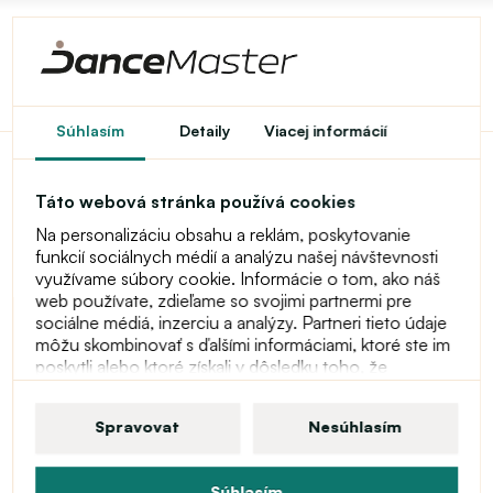
Súhlasím
Detaily
Viacej informácií
Infinity, elastické cvičky
Táto webová stránka používá cookies
Zľava
Na personalizáciu obsahu a reklám, poskytovanie
funkcií sociálnych médií a analýzu našej návštevnosti
využívame súbory cookie. Informácie o tom, ako náš
web používate, zdieľame so svojimi partnermi pre
sociálne médiá, inzerciu a analýzy. Partneri tieto údaje
môžu skombinovať s ďalšími informáciami, ktoré ste im
poskytli alebo ktoré získali v dôsledku toho, že
používate ich služby. Viac informácií o súboroch
cookie, vašich užívateľských právach a práve odvolať
Spravovat
Nesúhlasím
súhlas nájdete v našom vyhlásení o ochrane osobných
údajov.
Súhlasím