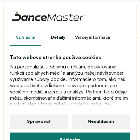
Súhlasím
Detaily
Viacej informácií
Bloch Emiko, dámsky top
Táto webová stránka používá cookies
Na personalizáciu obsahu a reklám, poskytovanie
funkcií sociálnych médií a analýzu našej návštevnosti
využívame súbory cookie. Informácie o tom, ako náš
web používate, zdieľame so svojimi partnermi pre
sociálne médiá, inzerciu a analýzy. Partneri tieto údaje
môžu skombinovať s ďalšími informáciami, ktoré ste im
poskytli alebo ktoré získali v dôsledku toho, že
používate ich služby. Viac informácií o súboroch
cookie, vašich užívateľských právach a práve odvolať
Spravovat
Nesúhlasím
súhlas nájdete v našom vyhlásení o ochrane osobných
údajov.
Súhlasím