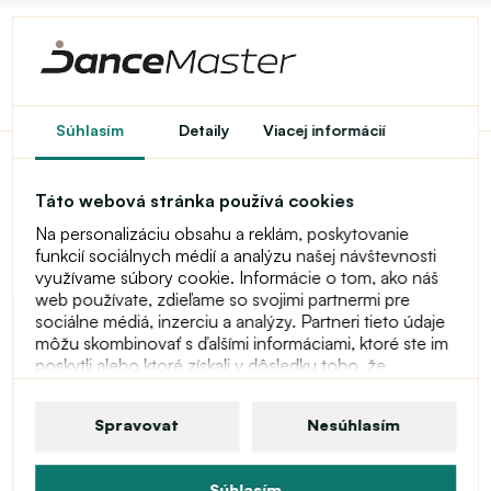
Súhlasím
Detaily
Viacej informácií
Bloch Croise, overal na
Táto webová stránka používá cookies
zahriatie
Na personalizáciu obsahu a reklám, poskytovanie
Zľava
funkcií sociálnych médií a analýzu našej návštevnosti
využívame súbory cookie. Informácie o tom, ako náš
web používate, zdieľame so svojimi partnermi pre
sociálne médiá, inzerciu a analýzy. Partneri tieto údaje
môžu skombinovať s ďalšími informáciami, ktoré ste im
poskytli alebo ktoré získali v dôsledku toho, že
používate ich služby. Viac informácií o súboroch
cookie, vašich užívateľských právach a práve odvolať
Spravovat
Nesúhlasím
súhlas nájdete v našom vyhlásení o ochrane osobných
údajov.
Súhlasím