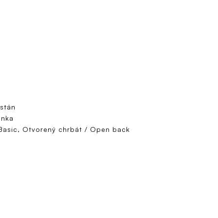
astán
enka
Basic, Otvorený chrbát / Open back