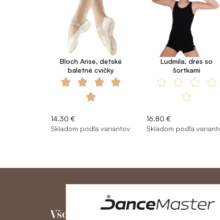
Bloch Arise, detské
Ludmila, dres so
baletné cvičky
šortkami
14.30 €
16.80 €
Skladom podľa variantov
Skladom podľa variant
Všetko o nákupe
Môj účet