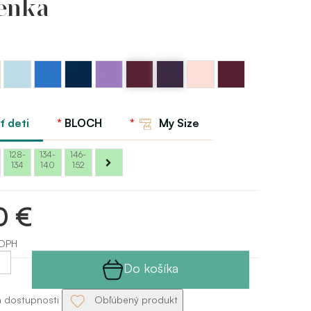
enka
Modrá
Modrá
Modrá
Levanduľová
Fialová
Fialová
Ružová
Burgundy
pastelová
kráľovská
námornícka
Bloch
berry
baklažánová
svetlá
Bloch
Bloch
Bloch
bloch
Bloch
Bloch
Bloch
ť deti
BLOCH
My Size
128-
134-
146-
134
140
152
0 €
 DPH
Do košíka
a dostupnosti
Obľúbený produkt