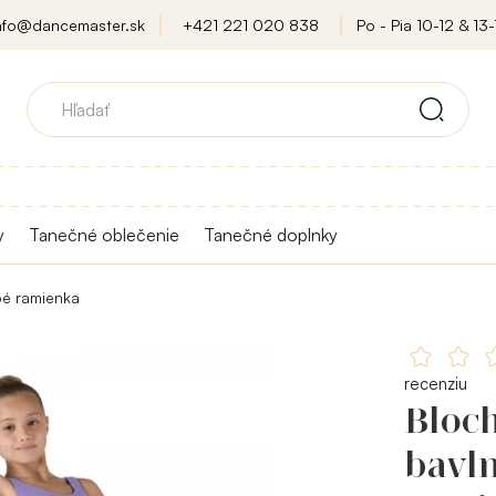
nfo@dancemaster.sk
+421 221 020 838
Po - Pia 10-12 & 13-
y
Tanečné oblečenie
Tanečné doplnky
bé ramienka
recenziu
Bloch
bavl