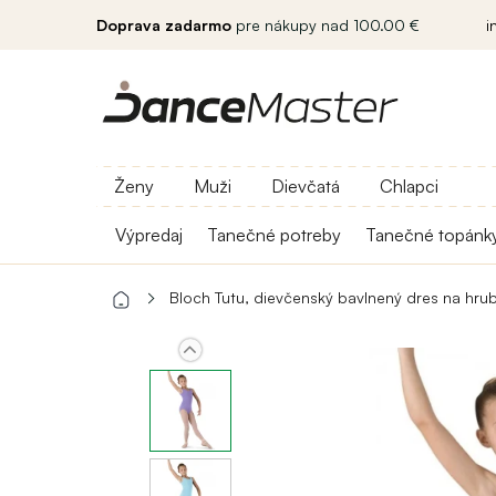
Doprava zadarmo
pre nákupy nad 100.00 €
i
Ženy
Muži
Dievčatá
Chlapci
Výpredaj
Tanečné potreby
Tanečné topánk
Bloch Tutu, dievčenský bavlnený dres na hru