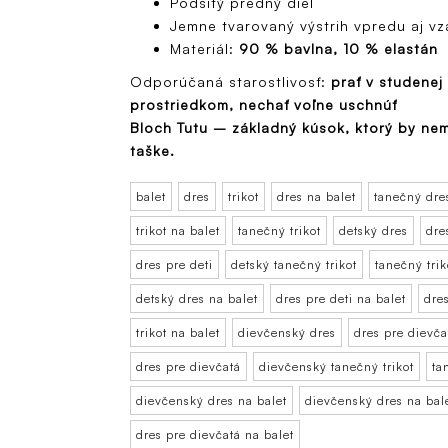
Podšitý predný diel
Jemne tvarovaný výstrih vpredu aj v
Materiál:
90 % bavlna, 10 % elastán
Odporúčaná starostlivosť:
prať v studene
prostriedkom, nechať voľne uschnúť
Bloch Tutu – základný kúsok, ktorý by nem
taške.
balet
dres
trikot
dres na balet
tanečný dre
trikot na balet
tanečný trikot
detský dres
dre
dres pre deti
detský tanečný trikot
tanečný trik
detský dres na balet
dres pre deti na balet
dres
trikot na balet
dievčenský dres
dres pre dievča
dres pre dievčatá
dievčenský tanečný trikot
ta
dievčenský dres na balet
dievčenský dres na bal
dres pre dievčatá na balet