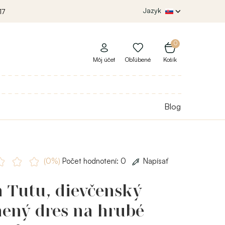
Jazyk
17
0
Môj účet
Obľúbené
Košík
Blog
(0%)
Počet hodnotení: 0
Napísať
 Tutu, dievčenský
nený dres na hrubé