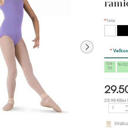
rami
Farba
Biela
Čierna
Veľkos
104-
116-122
110
29.5
23.98 €Bez
Strážc