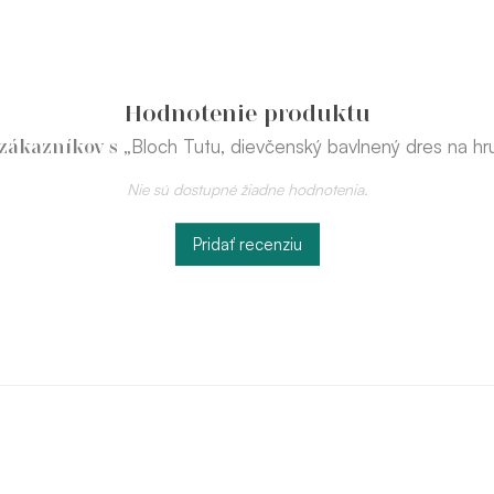
Hodnotenie produktu
„Bloch Tutu, dievčenský bavlnený dres na hr
 zákazníkov s
Nie sú dostupné žiadne hodnotenia.
Pridať recenziu