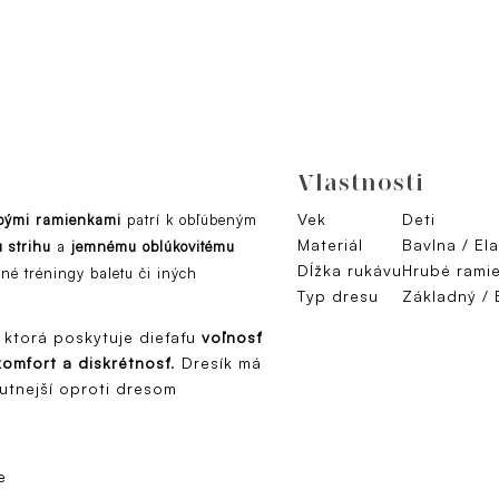
Vlastnosti
Vek
Deti
ubými ramienkami
patrí k obľúbeným
Materiál
Bavlna / El
 strihu
a
jemnému oblúkovitému
Dĺžka rukávu
Hrubé rami
é tréningy baletu či iných
Typ dresu
Základný / 
, ktorá poskytuje dieťaťu
voľnosť
komfort a diskrétnosť
. Dresík má
hutnejší oproti dresom
e