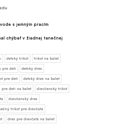
zadu
j vode s jemným pracím
al chýbať v žiadnej tanečnej
s
detský trikot
trikot na balet
s pre deti
detský dres
ot pre deti
detský dres na balet
 pre deti na balet
dievčenský trikot
tá
dievčenský dres
nečný trikot pre dievčatá
et
dres pre dievčatá na balet