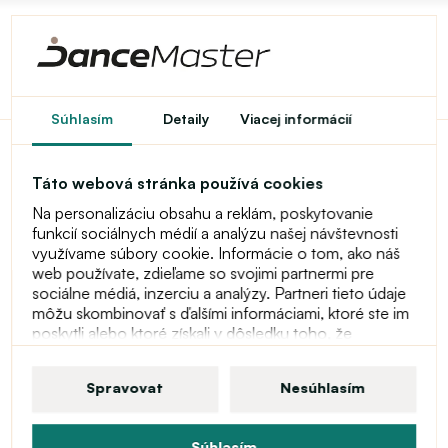
Súhlasím
Detaily
Viacej informácií
Bloch Arise, detské baletné
Táto webová stránka používá cookies
cvičky
Na personalizáciu obsahu a reklám, poskytovanie
funkcií sociálnych médií a analýzu našej návštevnosti
využívame súbory cookie. Informácie o tom, ako náš
web používate, zdieľame so svojimi partnermi pre
sociálne médiá, inzerciu a analýzy. Partneri tieto údaje
môžu skombinovať s ďalšími informáciami, ktoré ste im
poskytli alebo ktoré získali v dôsledku toho, že
používate ich služby. Viac informácií o súboroch
cookie, vašich užívateľských právach a práve odvolať
Spravovat
Nesúhlasím
súhlas nájdete v našom vyhlásení o ochrane osobných
údajov.
Súhlasím