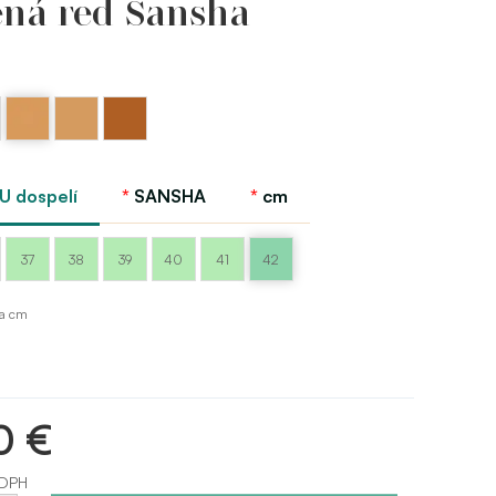
ená red Sansha
á
Telová
Telová
Telová
- tan
svetlo
tmavo
Sansha
Sansha
EU dospelí
SANSHA
cm
37
38
39
40
41
42
ka cm
0 €
 DPH