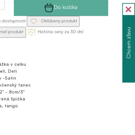
Do košíka
a dostupnosti
Obľúbený produkt
Chcem zľavu
nať produkt
História ceny za 30 dní
ážka v celku
lí, Deti
 -Satin
očenský tanec
2" - 8cm/3"
rená špička
a, tango