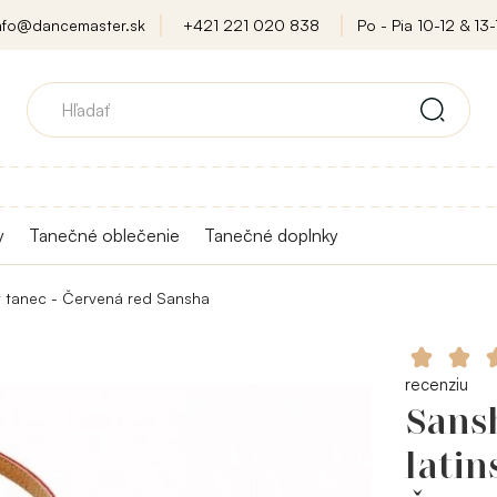
nfo@dancemaster.sk
+421 221 020 838
Po - Pia 10-12 & 13-
y
Tanečné oblečenie
Tanečné doplnky
ý tanec - Červená red Sansha
recenziu
Sans
latin