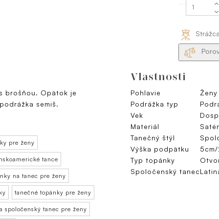
Strážc
Porov
Vlastnosti
 s brošňou. Opätok je
Pohlavie
Ženy
 podrážka semiš.
Podrážka typ
Podr
Vek
Dospe
Materiál
Satén
Tanečný štýl
Spol
ky pre ženy
Výška podpätku
5cm/
inskoamerické tance
Typ topánky
Otvo
Spoločenský tanec
Latin
nky na tanec pre ženy
ky
tanečné topánky pre ženy
a spoločenský tanec pre ženy