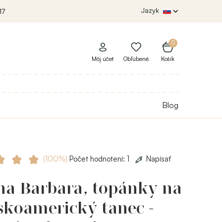
Jazyk
17
0
Môj účet
Obľúbené
Košík
Blog
(100%)
Počet hodnotení: 1
Napísať
ha Barbara, topánky na
skoamerický tanec -