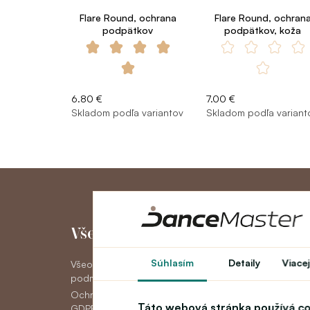
Flare Round, ochrana
Flare Round, ochran
podpätkov
podpätkov, koža
6.80 €
7.00 €
Skladom podľa variantov
Skladom podľa variant
Všetko o nákupe
Môj účet
Súhlasím
Detaily
Viacej
Všeobecné obchodné
Môj účet
podmienky
História objedná
Ochrana osobných údajov
Novinky
Táto webová stránka používá c
GDPR