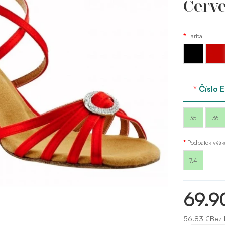
Červ
Farba
Červen
Čierna
red
Sansha
Číslo 
35
36
Podpätok výš
7,4
69.9
56.83 €Bez