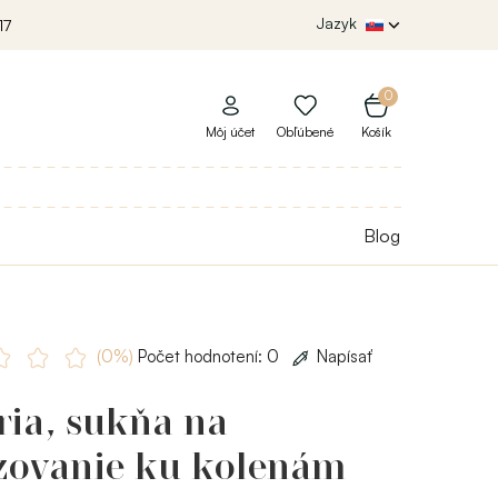
Jazyk
17
0
Môj účet
Obľúbené
Košík
Blog
(0%)
Počet hodnotení: 0
Napísať
ria, sukňa na
zovanie ku kolenám