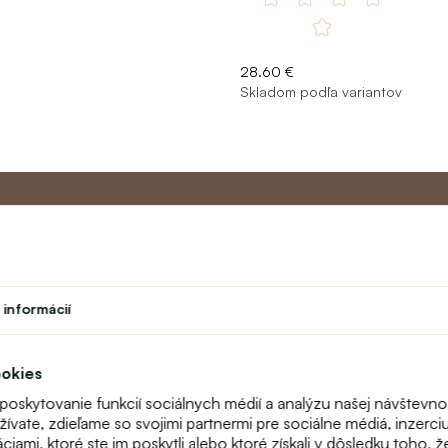
28.60 €
Skladom podľa variantov
Master program
Zákazníc
 informácií
Divadlo
O nás
vok
Študent
Kontakt
Učiteľský program
FAQ
ookies
Vernostný program
Online reklam
 poskytovanie funkcií sociálnych médií a analýzu našej návštevn
odstúpenie
vate, zdieľame so svojimi partnermi pre sociálne médiá, inzerciu 
Mapa stránok
ami, ktoré ste im poskytli alebo ktoré získali v dôsledku toho, ž