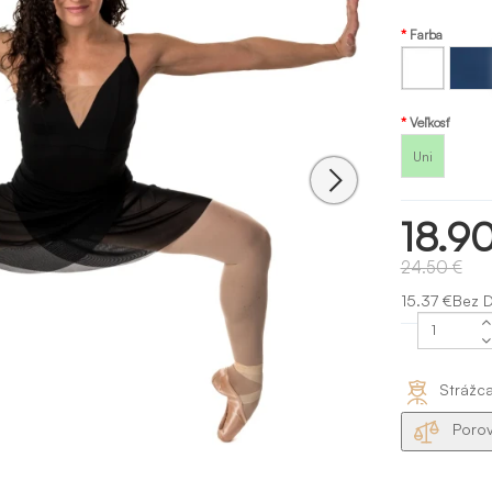
Farba
Jeans
Biela
GP
Veľkosť
Uni
18.9
24.50 €
15.37 €Bez 
Strážc
Porov