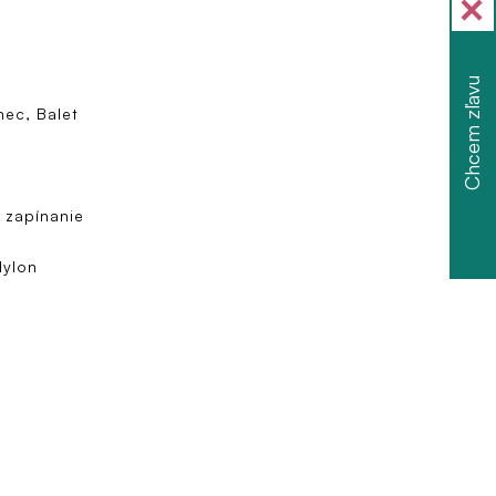
Chcem zľavu
nec, Balet
, zapínanie
Nylon