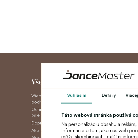
Všetko o nákupe
Môj účet
Súhlasím
Detaily
Viacej
Všeobecné obchodné
Môj účet
podmienky
História objedná
Ochrana osobných údajov
Novinky
Táto webová stránka používá c
GDPR
Doprava
Na personalizáciu obsahu a reklám,
Informácie o tom, ako náš web použí
Ako zaplatiť
môžu skombinovať s ďalšími informáci
Ako reklamovať, vymeniť alebo