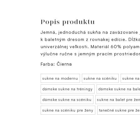
Popis produktu
Jemná, jednoduchá sukňa na zaväzovanie j
k baletným dresom z rovnakej edície. Dĺžk
univerzálnej veľkosti. Materiál 60% polyam
výlučne ručne s jemným pracím prostriedo
Farba:
Čierna
sukne na modernu
sukne na scéniku
sukne na
dámske sukne na tréningy
dámske sukne na bal
dámske sukne na scéniku
sukne na balet pre že
sukne na scéniku pre ženy
tanečné sukne pre ž