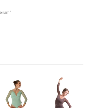
olenám”