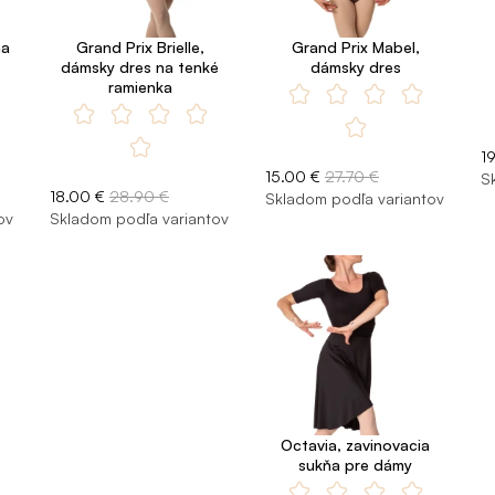
na
Grand Prix Brielle,
Grand Prix Mabel,
dámsky dres na tenké
dámsky dres
ramienka
1
15.00 €
27.70 €
S
18.00 €
28.90 €
Skladom podľa variantov
ov
Skladom podľa variantov
Octavia, zavinovacia
sukňa pre dámy