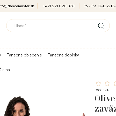
nfo@dancemaster.sk
+421 221 020 838
Po - Pia 10-12 & 13-
y
Tanečné oblečenie
Tanečné doplnky
Čierna
recenziu
Olive
zavä