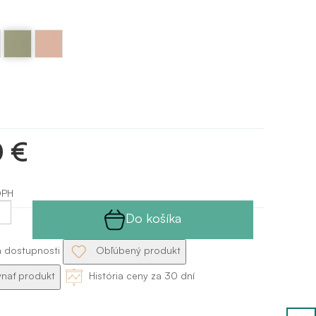
Pistáciová
Telová
GP
- nude
0 €
DPH
Do košíka
a dostupnosti
Obľúbený produkt
nať produkt
História ceny za 30 dní