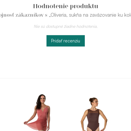
Hodnotenie produktu
„Oliveria, sukňa na zaväzovanie ku k
ojnosť zákazníkov s
Nie sú dostupné žiadne hodnotenia.
Pridať recenziu