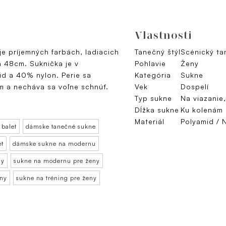
Vlastnosti
e príjemných farbách, ladiacich
Tanečný štýl
Scénický ta
a 48cm. Suknička je v
Pohlavie
Ženy
id a 40% nylon. Perie sa
Kategória
Sukne
m a necháva sa voľne schnúť.
Vek
Dospelí
Typ sukne
Na viazanie
Dĺžka sukne
Ku kolenám
Materiál
Polyamid / 
 balet
dámske tanečné sukne
et
dámske sukne na modernu
ny
sukne na modernu pre ženy
eny
sukne na tréning pre ženy