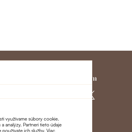
ky servis
Pridajte sa k nám
ácie a
osti využívame súbory cookie.
a analýzy. Partneri tieto údaje
e používate ich služby. Viac