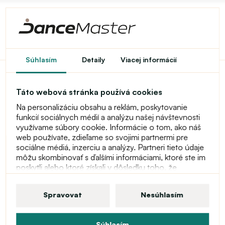
Súhlasím
Detaily
Viacej informácií
Oliveria, sukňa na
Táto webová stránka používá cookies
zaväzovanie krátka
Na personalizáciu obsahu a reklám, poskytovanie
Zľava
funkcií sociálnych médií a analýzu našej návštevnosti
využívame súbory cookie. Informácie o tom, ako náš
web používate, zdieľame so svojimi partnermi pre
sociálne médiá, inzerciu a analýzy. Partneri tieto údaje
môžu skombinovať s ďalšími informáciami, ktoré ste im
poskytli alebo ktoré získali v dôsledku toho, že
používate ich služby. Viac informácií o súboroch
cookie, vašich užívateľských právach a práve odvolať
Spravovat
Nesúhlasím
súhlas nájdete v našom vyhlásení o ochrane osobných
údajov.
Súhlasím