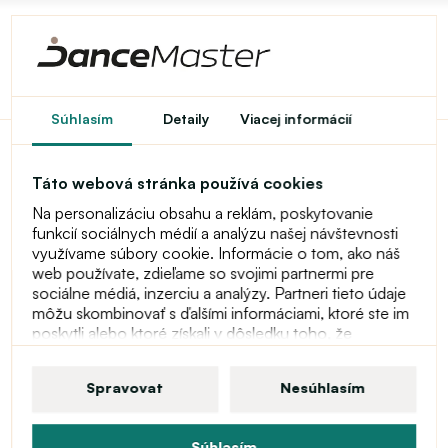
Súhlasím
Detaily
Viacej informácií
Oliveria, sukňa na
Táto webová stránka používá cookies
zaväzovanie extra krátka
Na personalizáciu obsahu a reklám, poskytovanie
Zľava
funkcií sociálnych médií a analýzu našej návštevnosti
využívame súbory cookie. Informácie o tom, ako náš
web používate, zdieľame so svojimi partnermi pre
sociálne médiá, inzerciu a analýzy. Partneri tieto údaje
môžu skombinovať s ďalšími informáciami, ktoré ste im
poskytli alebo ktoré získali v dôsledku toho, že
používate ich služby. Viac informácií o súboroch
cookie, vašich užívateľských právach a práve odvolať
Spravovat
Nesúhlasím
súhlas nájdete v našom vyhlásení o ochrane osobných
údajov.
Súhlasím