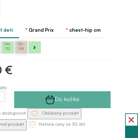
á
ť deti
Grand Prix
chest-hip cm
146-
152-
152
158
0 €
DPH
Do košíka
a dostupnosti
Obľúbený produkt
nať produkt
História ceny za 30 dní