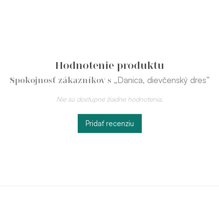
Hodnotenie produktu
„Danica, dievčenský dres”
Spokojnosť zákazníkov s
Nie sú dostupné žiadne hodnotenia.
Pridať recenziu