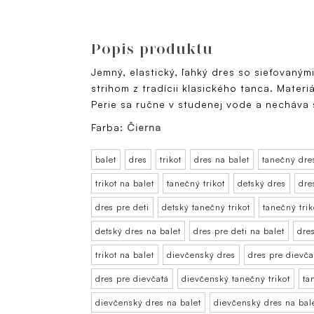
Popis produktu
Jemný, elastický, ľahký dres so sieťovaným
strihom z tradícii klasického tanca. Materi
Perie sa ručne v studenej vode a necháva 
Farba:
Čierna
balet
dres
trikot
dres na balet
tanečný dre
trikot na balet
tanečný trikot
detský dres
dre
dres pre deti
detský tanečný trikot
tanečný trik
detský dres na balet
dres pre deti na balet
dres
trikot na balet
dievčenský dres
dres pre dievča
dres pre dievčatá
dievčenský tanečný trikot
ta
dievčenský dres na balet
dievčenský dres na bal