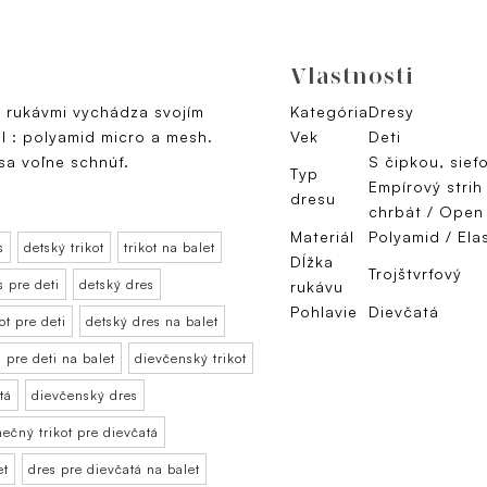
Vlastnosti
i rukávmi vychádza svojím
Kategória
Dresy
ál : polyamid micro a mesh.
Vek
Deti
sa voľne schnúť.
S čipkou, sieť
Typ
Empírový strih
dresu
chrbát / Open
Materiál
Polyamid / Ela
s
detský trikot
trikot na balet
Dĺžka
Trojštvrťový
s pre deti
detský dres
rukávu
Pohlavie
Dievčatá
ot pre deti
detský dres na balet
 pre deti na balet
dievčenský trikot
tá
dievčenský dres
nečný trikot pre dievčatá
et
dres pre dievčatá na balet