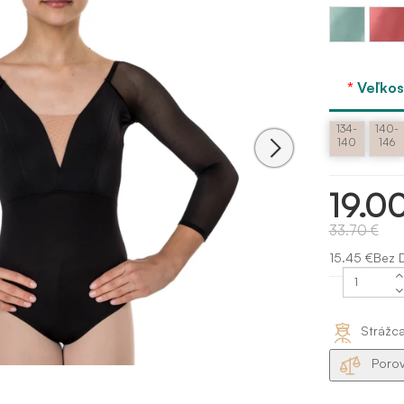
Mäta -
Ružov
Mint
- Dusty
rose
Veľkos
134-
140-
140
146
19.0
33.70 €
15.45 €Bez 
Strážc
Porov