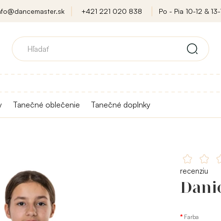
nfo@dancemaster.sk
+421 221 020 838
Po - Pia 10-12 & 13-
y
Tanečné oblečenie
Tanečné doplnky
recenziu
Danic
Farba