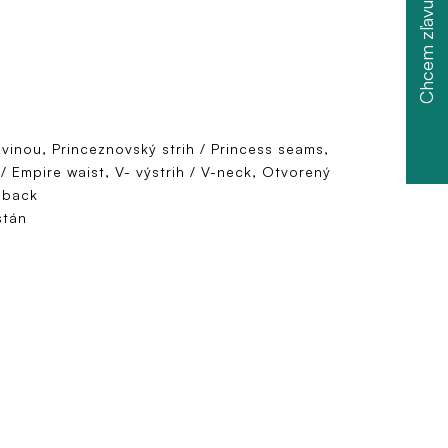
Chcem zľavu
ovinou, Princeznovský strih / Princess seams,
 / Empire waist, V- výstrih / V-neck, Otvorený
 back
stán