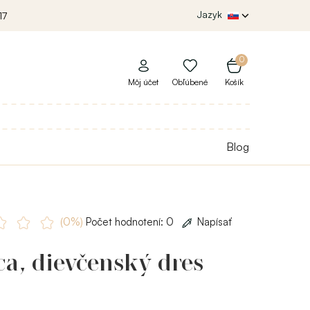
Jazyk
17
0
Môj účet
Obľúbené
Košík
Blog
(0%)
Počet hodnotení: 0
Napísať
a, dievčenský dres