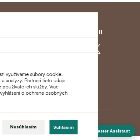
ky servis
Pridajte sa k nám
ácie a
osti využívame súbory cookie.
a analýzy. Partneri tieto údaje
e používate ich služby. Viac
m vyhlásení o ochrane osobných
Nesúhlasím
Súhlasím
DanceMaster Assistant