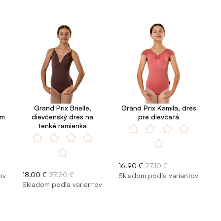
Grand Prix Brielle,
Grand Prix Kamila, dres
ám
dievčenský dres na
pre dievčatá
tenké ramienka
16.90 €
27.10 €
18.00 €
27.20 €
ov
Skladom podľa variantov
Skladom podľa variantov