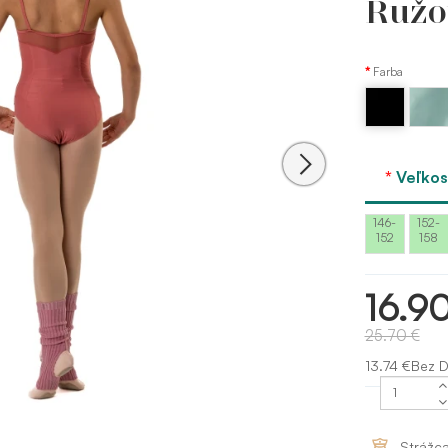
Ružov
Farba
Mäta -
Čierna
mint
Veľkos
146-
152-
152
158
16.9
25.70 €
13.74 €Bez 
Strážc