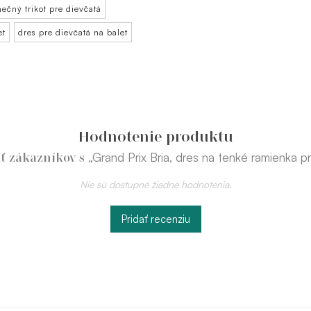
nečný trikot pre dievčatá
et
dres pre dievčatá na balet
Hodnotenie produktu
„Grand Prix Bria, dres na tenké ramienka p
ť zákazníkov s
Nie sú dostupné žiadne hodnotenia.
Pridať recenziu