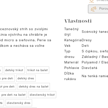
Porov
Vlastnosti
ceznovský strih so zvislými
Tanečný
Scénický tane
Línia výstrihu na chrábte je
štýl
d micro a sieťovina. Perie sa
Kategória
Dresy
edkom a necháva sa voľne
Vek
Deti
Typ
S čipkou, sieť
dresu
Základný / Ba
Materiál
Polyamid / Ela
Pohlavie
Dievčatá
s
detský trikot
trikot na balet
Dĺžka
Na tenká rami
s pre deti
detský dres
rukávu
ot pre deti
detský dres na balet
 pre deti na balet
dievčenský trikot
tá
dievčenský dres