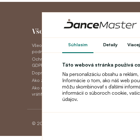
Všetko o nákupe
Môj účet
Súhlasím
Detaily
Viacej
Všeobecné obchodné
Môj účet
podmienky
História objedná
Ochrana osobných údajov
Novinky
Táto webová stránka používá c
GDPR
Doprava
Na personalizáciu obsahu a reklám,
Informácie o tom, ako náš web použí
Ako zaplatiť
môžu skombinovať s ďalšími informáci
Ako reklamovať, vymeniť alebo
informácií o súboroch cookie, vaši
vrátiť tovar
údajov.
© 2026 Dancemaster