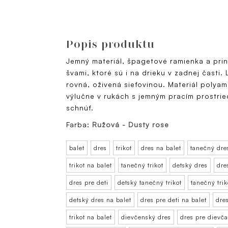
Popis produktu
Jemný materiál, špagetové ramienka a prin
švami, ktoré sú i na drieku v zadnej časti. 
rovná, oživená sieťovinou. Materiál polyami
výlučne v rukách s jemným pracím prostri
schnúť.
Farba:
Ružová - Dusty rose
balet
dres
trikot
dres na balet
tanečný dre
trikot na balet
tanečný trikot
detský dres
dre
dres pre deti
detský tanečný trikot
tanečný trik
detský dres na balet
dres pre deti na balet
dres
trikot na balet
dievčenský dres
dres pre dievča