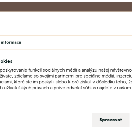
Master program
Zákazníc
 informácií
Divadlo
O nás
vok
Študent
Kontakt
Učiteľský program
FAQ
ookies
Vernostný program
Online reklam
 poskytovanie funkcií sociálnych médií a analýzu našej návštevn
odstúpenie
vate, zdieľame so svojimi partnermi pre sociálne médiá, inzerciu 
Mapa stránok
ami, ktoré ste im poskytli alebo ktoré získali v dôsledku toho, ž
Fitting
ch užívateľských právach a práve odvolať súhlas nájdete v našo
Spravovat