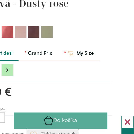
á - Dusty rose
Ružová
Korálovo
Kávová
Pistáciová
- Dusty
mandľová
-
GP
rose
GP
Mocco
GP
ť deti
Grand Prix
My Size
0 €
DPH
Do košíka
a dostupnosti
Obľúbený produkt