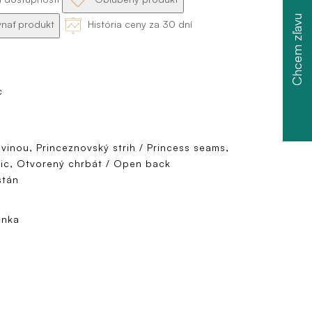
Chcem zľavu
nať produkt
História ceny za 30 dní
c
ovinou, Princeznovský strih / Princess seams,
sic, Otvorený chrbát / Open back
stán
enka