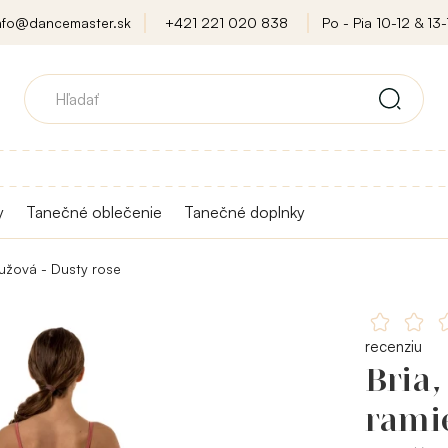
nfo@dancemaster.sk
+421 221 020 838
Po - Pia 10-12 & 13-
y
Tanečné oblečenie
Tanečné doplnky
Ružová - Dusty rose
recenziu
Bria,
ramie