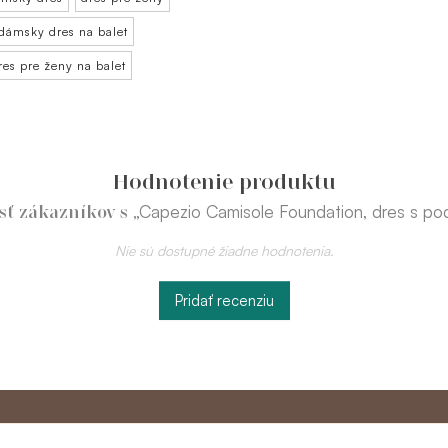
dámsky dres na balet
res pre ženy na balet
Hodnotenie produktu
„Capezio Camisole Foundation, dres s po
sť zákazníkov s
Nie sú dostupné žiadne hodnotenia.
Pridať recenziu