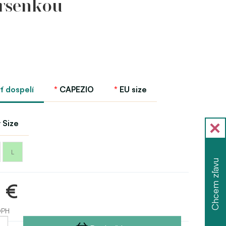
rsenkou
ť dospelí
CAPEZIO
EU size
 Size
L
Chcem zľavu
0 €
DPH