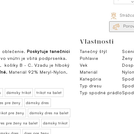
Strážc
Porov
Vlastnosti
 oblečenie.
Poskytuje tanečnici
Tanečný štýl
Scéni
 vo vnútri je všitá podprsenka.
Pohlavie
Ženy
 L košíky B - C. Vzadu je hlboký
Vek
Dospe
ľné.
Materiál 92% Meryl-Nylon,
Materiál
Nylon
Kategória
Spod
Typ dresu
Spod
Typ spodné prádlo
Spod
s
dámsky trikot
trikot na balet
es pre ženy
dámsky dres
rikot pre ženy
dámsky dres na balet
res pre ženy na balet
dámsky trikot
msky dres
dres pre ženy