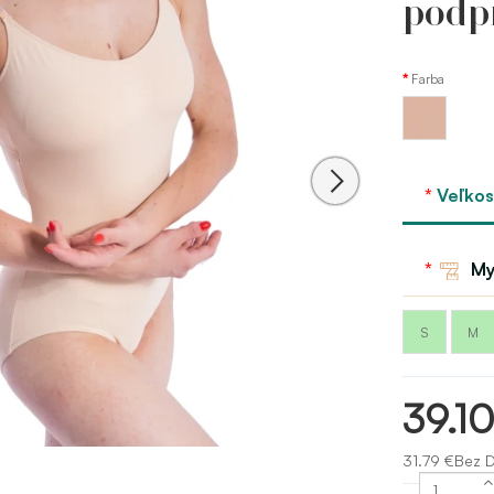
podp
Farba
Telová
Capezio
Veľkos
My
S
M
39.1
31.79 €Bez 