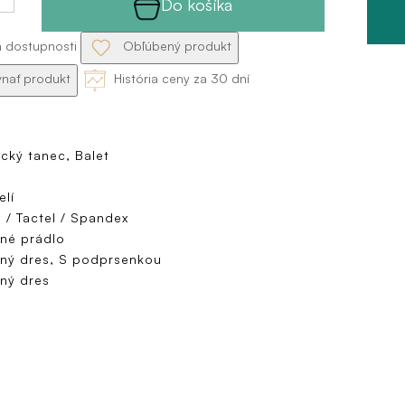
Do košíka
a dostupnosti
Obľúbený produkt
nať produkt
História ceny za 30 dní
cký tanec, Balet
lí
 / Tactel / Spandex
né prádlo
ný dres, S podprsenkou
ný dres