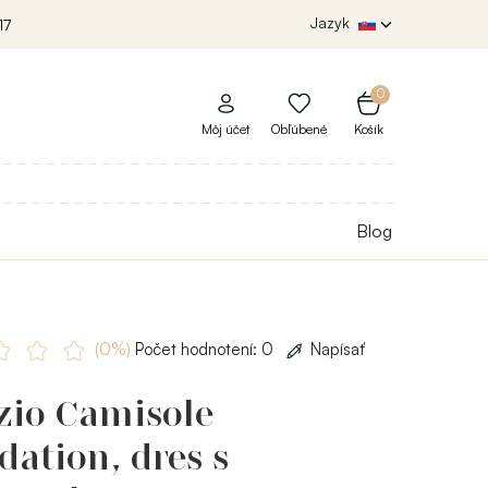
Jazyk
17
0
Môj účet
Obľúbené
Košík
Blog
(0%)
Počet hodnotení: 0
Napísať
zio Camisole
ation, dres s