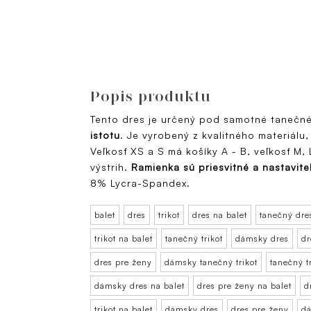
Popis produktu
Tento dres je určený pod samotné tanečné
istotu
. Je vyrobený z kvalitného materiálu,
Veľkosť XS a S má košíky A - B, veľkosť M,
výstrih.
Ramienka sú priesvitné a nastavite
8% Lycra-Spandex.
balet
dres
trikot
dres na balet
tanečný dre
trikot na balet
tanečný trikot
dámsky dres
dr
dres pre ženy
dámsky tanečný trikot
tanečný t
dámsky dres na balet
dres pre ženy na balet
d
trikot na balet
dámsky dres
dres pre ženy
dá