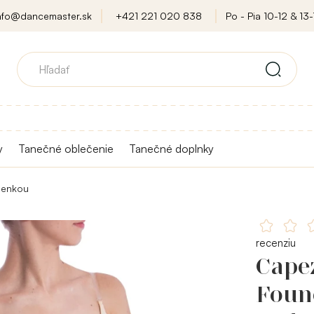
nfo@dancemaster.sk
+421 221 020 838
Po - Pia 10-12 & 13-
y
Tanečné oblečenie
Tanečné doplnky
senkou
recenziu
Cape
Found