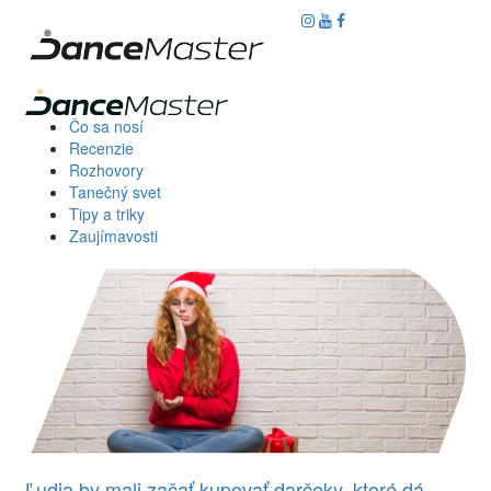
Čo sa nosí
Recenzie
Rozhovory
Tanečný svet
Tipy a triky
Zaujímavosti
Ľudia by mali začať kupovať darčeky, ktoré dá...