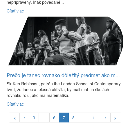
nepripravený. Inak povedané,..
Čítať viac
Prečo je tanec rovnako dôležitý predmet ako m...
Sir Ken Robinson, patrón the London School of Contemporary,
tvrdí, že tanec a telesná aktivita, by mali mať na školách
rovnakú rolu, ako má matematika..
Čítať viac
|<
<
3
...
6
7
8
...
11
>
>|