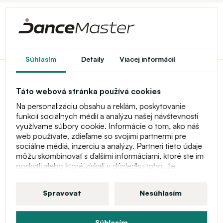
Súhlasím
Detaily
Viacej informácií
Bloch Vera, zavinovacia
Táto webová stránka používá cookies
baletná sukňa
Na personalizáciu obsahu a reklám, poskytovanie
Zľava
funkcií sociálnych médií a analýzu našej návštevnosti
využívame súbory cookie. Informácie o tom, ako náš
web používate, zdieľame so svojimi partnermi pre
sociálne médiá, inzerciu a analýzy. Partneri tieto údaje
môžu skombinovať s ďalšími informáciami, ktoré ste im
poskytli alebo ktoré získali v dôsledku toho, že
používate ich služby. Viac informácií o súboroch
cookie, vašich užívateľských právach a práve odvolať
Spravovat
Nesúhlasím
súhlas nájdete v našom vyhlásení o ochrane osobných
údajov.
Súhlasím