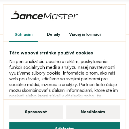
Súhlasím
Detaily
Viacej informácií
Bloch dievčenské strmeňové
Táto webová stránka používá cookies
pančucháče
Na personalizáciu obsahu a reklám, poskytovanie
Zľava
funkcií sociálnych médií a analýzu našej návštevnosti
využívame súbory cookie. Informácie o tom, ako náš
web používate, zdieľame so svojimi partnermi pre
sociálne médiá, inzerciu a analýzy. Partneri tieto údaje
môžu skombinovať s ďalšími informáciami, ktoré ste im
poskytli alebo ktoré získali v dôsledku toho, že
používate ich služby. Viac informácií o súboroch
cookie, vašich užívateľských právach a práve odvolať
Spravovat
Nesúhlasím
súhlas nájdete v našom vyhlásení o ochrane osobných
údajov.
Súhlasím