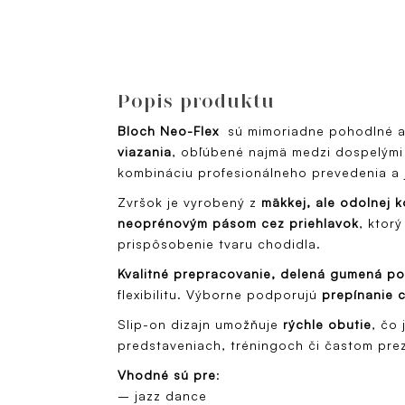
Popis produktu
Bloch Neo-Flex
sú mimoriadne pohodlné a 
viazania
, obľúbené najmä medzi dospelými 
kombináciu profesionálneho prevedenia a
Zvršok je vyrobený z
mäkkej, ale odolnej 
neoprénovým pásom cez priehlavok
, ktor
prispôsobenie tvaru chodidla.
Kvalitné prepracovanie, delená gumená p
flexibilitu. Výborne podporujú
prepínanie 
Slip-on dizajn umožňuje
rýchle obutie
, čo 
predstaveniach, tréningoch či častom pre
Vhodné sú pre
:
– jazz dance