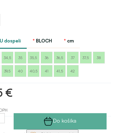
EU dospelí
BLOCH
cm
34,5
35
35,5
36
36,5
37
37,5
38
39,5
40
40,5
41
41,5
42
5 €
 DPH
Do košíka