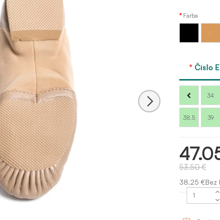
Farba
Telová
Čierna
- tan
Číslo 
34
38,5
39
47.0
53.50 €
38.25 €Bez