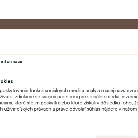
Master program
Zákazníc
 informácií
Divadlo
O nás
vok
Študent
Kontakt
Učiteľský program
FAQ
ookies
Vernostný program
Online reklam
 poskytovanie funkcií sociálnych médií a analýzu našej návštevn
odstúpenie
vate, zdieľame so svojimi partnermi pre sociálne médiá, inzerciu 
Mapa stránok
ami, ktoré ste im poskytli alebo ktoré získali v dôsledku toho, ž
Fitting
ch užívateľských právach a práve odvolať súhlas nájdete v našo