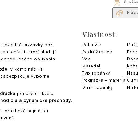
Strážc
Porov
Vlastnosti
flexibilné
jazzovky bez
Pohlavie
Muži
tanečníkmi, ktorí hľadajú
Podrážka typ
Podr
 jednoduchého obúvania.
Vek
Dosp
Materiál
Koža
kože
, v kombinácii s
Typ topánky
Nasú
ý zabezpečuje výborné
Podrážka - materiál
Gum
Strih topánky
Nízk
odrážka
ponúkajú skvelú
chodidla a dynamické prechody
.
je praktické najmä pri
zúvaní.