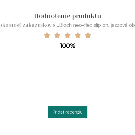
Hodnotenie produktu
„Bloch neo-flex slip on, jazzová o
okojnosť zákazníkov s
100%
Pridať recenziu