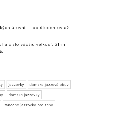
kých úrovní – od študentov až
l a číslo väčšiu veľkosť. Strih
lá.
ky
jazzovky
dámska jazzová obuv
ky
dámske jazzovky
tanečné jazzovky pre ženy