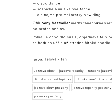
– disco dance
– scénické a muzikálové tance
– ale najmä pre mažoretky a twirling
Obľúbený bestseller
medzi tanečníkmi všet
po profesionálov.
Pokiaľ je chodidlo širšie, objednávajte o po
sa hodí na užšie až stredne široké chodid
farba:
Telová - tan
Jazzová obuv
jazzové topánky
tanečné jazzov
dámske jazzové topánky
dámske tanečné jazzov
jazzová obuv pre ženy
jazzové topánky pre ženy
jazzovky pre ženy