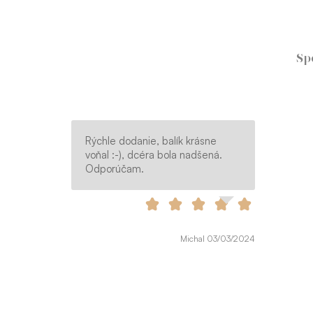
Sp
Rýchle dodanie, balík krásne
voňal :-), dcéra bola nadšená.
Odporúčam.
Michal 03/03/2024