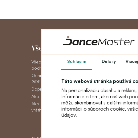
Všetko o nákupe
Môj účet
Súhlasím
Detaily
Viacej
Všeobecné obchodné
Môj účet
podmienky
História objedná
Ochrana osobných údajov
Novinky
Táto webová stránka používá c
GDPR
Doprava
Na personalizáciu obsahu a reklám,
Informácie o tom, ako náš web použí
Ako zaplatiť
môžu skombinovať s ďalšími informáci
Ako reklamovať, vymeniť alebo
informácií o súboroch cookie, vaši
vrátiť tovar
údajov.