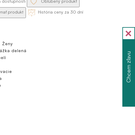
a dostupnosti
Obľúbený produkt
nať produkt
História ceny za 30 dní
, Ženy
ážka delená
Chcem zľavu
elí
vacie
a
e