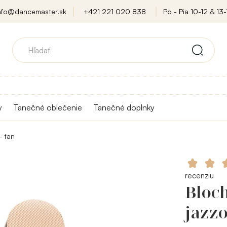
nfo@dancemaster.sk
+421 221 020 838
Po - Pia 10-12 & 13-
y
Tanečné oblečenie
Tanečné doplnky
- tan
recenziu
Bloch
jazzo