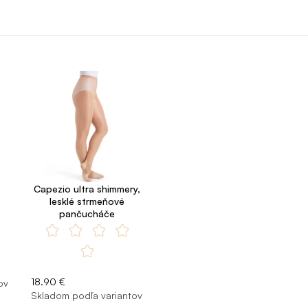
Capezio ultra shimmery,
lesklé strmeňové
pančucháče
18.90 €
ov
Skladom podľa variantov