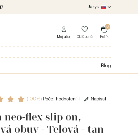
Jazyk
17
0
Môj účet
Obľúbené
Košík
Blog
(100%)
Počet hodnotení: 1
Napísať
 neo-flex slip on,
vá obuv - Telová - tan