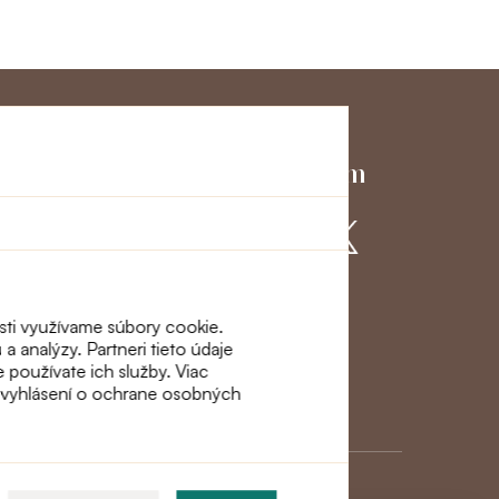
ky servis
Pridajte sa k nám
ácie a
osti využívame súbory cookie.
a analýzy. Partneri tieto údaje
e používate ich služby. Viac
m vyhlásení o ochrane osobných