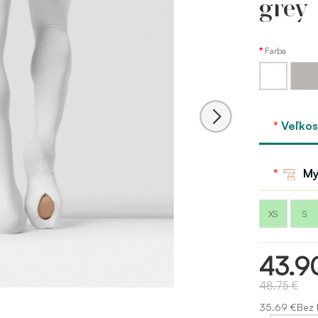
grey
Farba
Sivá -
Biela
grey
Veľkos
My
XS
S
43.9
48.75 €
35.69 €Bez