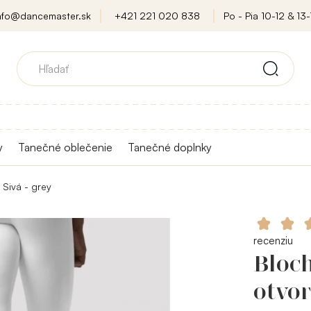
nfo@dancemaster.sk
+421 221 020 838
Po - Pia 10-12 & 13-
y
Tanečné oblečenie
Tanečné doplnky
 Sivá - grey
recenziu
Bloch
otvor