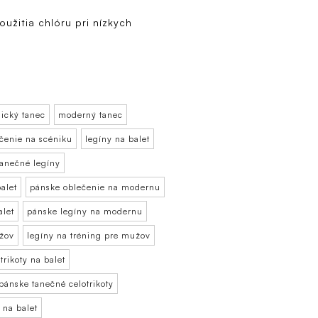
užitia chlóru pri nízkych
ický tanec
moderný tanec
čenie na scéniku
legíny na balet
tanečné legíny
alet
pánske oblečenie na modernu
alet
pánske legíny na modernu
užov
legíny na tréning pre mužov
trikoty na balet
pánske tanečné celotrikoty
 na balet