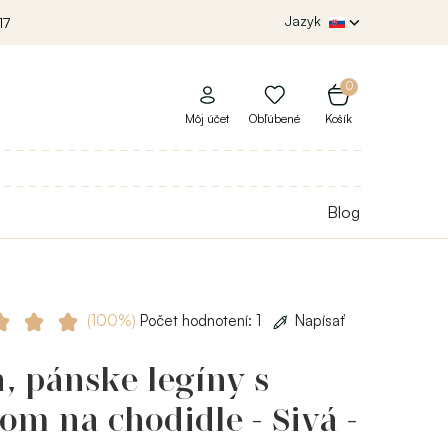
Jazyk
17
0
Môj účet
Obľúbené
Košík
Blog
(100%)
Počet hodnotení: 1
Napísať
, pánske legíny s
om na chodidle - Sivá -