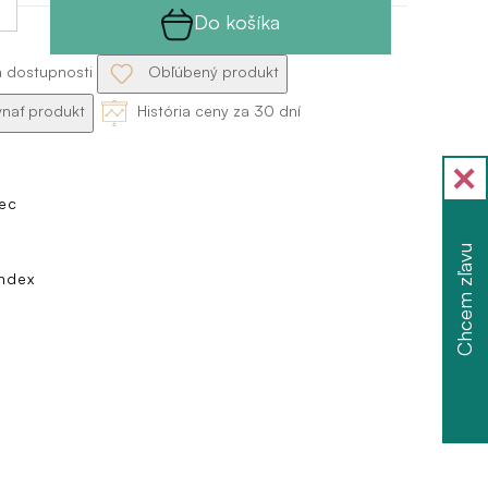
Do košíka
a dostupnosti
Obľúbený produkt
nať produkt
História ceny za 30 dní
ec
Chcem zľavu
ndex