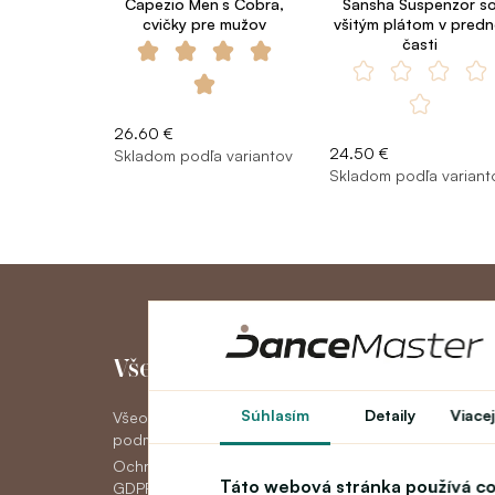
Capezio Men´s Cobra,
Sansha Suspenzor s
cvičky pre mužov
všitým plátom v predn
časti
26.60 €
24.50 €
Skladom podľa variantov
Skladom podľa variant
Všetko o nákupe
Môj účet
Súhlasím
Detaily
Viacej
Všeobecné obchodné
Môj účet
podmienky
História objedná
Ochrana osobných údajov
Novinky
Táto webová stránka používá c
GDPR