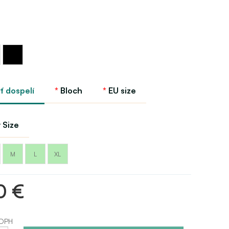
Čierna
ť dospelí
Bloch
EU size
 Size
M
L
XL
0 €
 DPH