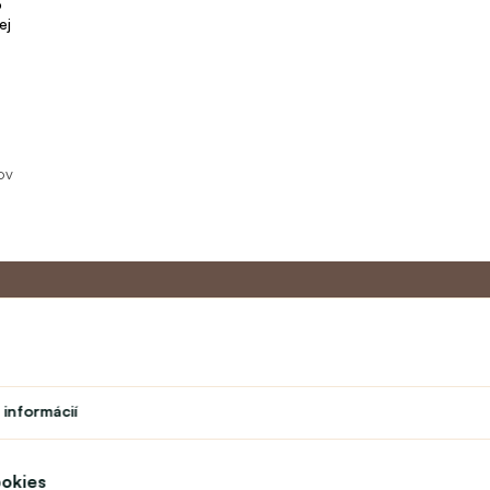
o
ej
ov
Master program
Zákazníc
 informácií
Divadlo
O nás
vok
Študent
Kontakt
Učiteľský program
FAQ
ookies