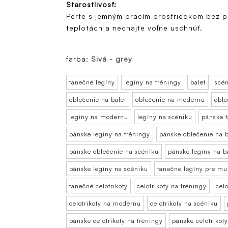
Starostlivosť:
Perte s jemným pracím prostriedkom bez po
teplotách a nechajte voľne uschnúť.
farba:
Sivá - grey
tanečné legíny
legíny na tréningy
balet
scén
oblečenie na balet
oblečenie na modernu
oble
legíny na modernu
legíny na scéniku
pánske 
pánske legíny na tréningy
pánske oblečenie na b
pánske oblečenie na scéniku
pánske legíny na b
pánske legíny na scéniku
tanečné legíny pre m
tanečné celotrikoty
celotrikoty na tréningy
celo
celotrikoty na modernu
celotrikoty na scéniku
pánske celotrikoty na tréningy
pánske celotrikoty