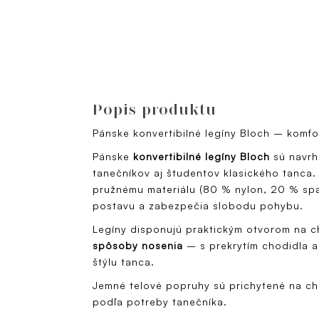
Popis produktu
Pánske konvertibilné legíny Bloch – komfort
Pánske
konvertibilné legíny Bloch
sú navrh
tanečníkov aj študentov klasického tanca.
pružnému materiálu (80 % nylon, 20 % s
postavu a zabezpečia slobodu pohybu.
Legíny disponujú praktickým otvorom na c
spôsoby nosenia
– s prekrytím chodidla a
štýlu tanca.
Jemné telové popruhy sú prichytené na chr
podľa potreby tanečníka.