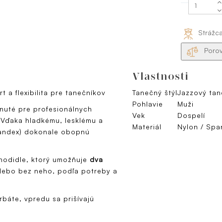
Strážc
Porov
Vlastnosti
 a flexibilita pre tanečníkov
Tanečný štýl
Jazzový tan
Pohlavie
Muži
nuté pre profesionálnych
Vek
Dospelí
 Vďaka hladkému, lesklému a
Materiál
Nylon / Spa
pandex) dokonale obopnú
hodidle, ktorý umožňuje
dva
lebo bez neho, podľa potreby a
báte, vpredu sa prišívajú