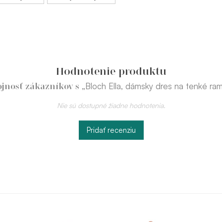
Hodnotenie produktu
„Bloch Ella, dámsky dres na tenké ra
jnosť zákazníkov s
Nie sú dostupné žiadne hodnotenia.
Pridať recenziu