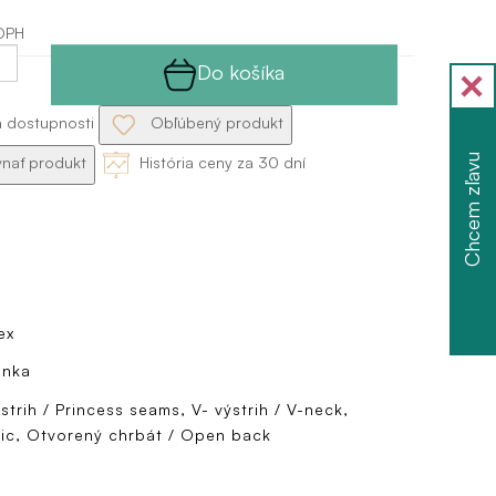
DPH
Do košíka
a dostupnosti
Obľúbený produkt
Chcem zľavu
nať produkt
História ceny za 30 dní
ex
enka
strih / Princess seams, V- výstrih / V-neck,
sic, Otvorený chrbát / Open back