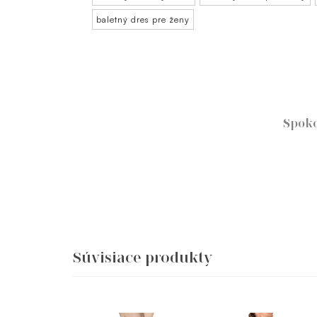
baletný dres pre ženy
Spoko
Súvisiace produkty