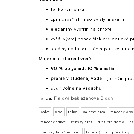
tenké ramienka
„princess“ strih so zvislými švami
elegantný výstrih na chrbte
vyšší výkroj nohavičiek pre optické 
ideálny na balet, tréningy aj vystúpe
Materiál a starostlivosť:
90 % polyamid, 10 % elastán
pranie v studenej vode
s jemným pra
sušiť
voľne na vzduchu
Farba:
Fialová baklažánová Bloch
balet
dres
trikot
baletný dres
tanečný dres
tanečný trikot
ženský dres
dres pre dámy
dá
dámsky tanečný trikot
tanečný trikot pre dámy