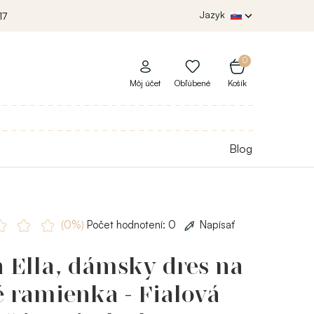
Jazyk
17
0
Môj účet
Obľúbené
Košík
Blog
(0%)
Počet hodnotení: 0
Napísať
 Ella, dámsky dres na
 ramienka - Fialová