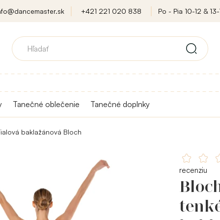
nfo@dancemaster.sk
+421 221 020 838
Po - Pia 10-12 & 13-
y
Tanečné oblečenie
Tanečné doplnky
Fialová baklažánová Bloch
recenziu
Bloch
tenké