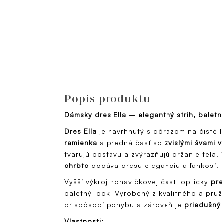
Popis produktu
Dámsky dres Ella – elegantný strih, baletné
Dres Ella
je navrhnutý s dôrazom na čisté l
ramienka
a predná časť so
zvislými švami v
tvarujú postavu a zvýrazňujú držanie tela
chrbte
dodáva dresu eleganciu a ľahkosť.
Vyšší výkroj nohavičkovej časti opticky
pre
baletný look. Vyrobený z kvalitného a pruž
prispôsobí pohybu a zároveň je
priedušný
Vlastnosti: