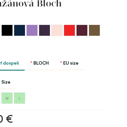
ažánová Bloch
Modrá
Levanduľová
Fialová
Ružová
Červená
Burgundy
Mandľová
Čierna
- navy
Bloch
baklažánová
svetlá
- red
Bloch
Bloch
Bloch
Bloch
ť dospelí
BLOCH
EU size
 Size
M
L
0 €