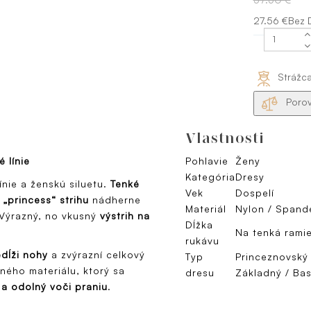
27.56 €Bez 
Strážc
Porov
Vlastnosti
 línie
Pohlavie
Ženy
Kategória
Dresy
ínie a ženskú siluetu.
Tenké
Vek
Dospelí
 „princess“ strihu
nádherne
Materiál
Nylon / Spand
. Výrazný, no vkusný
výstrih na
Dĺžka
Na tenká rami
rukávu
dĺži nohy
a zvýrazní celkový
Typ
Princeznovský 
ného materiálu, ktorý sa
dresu
Základný / Ba
 a odolný voči praniu
.