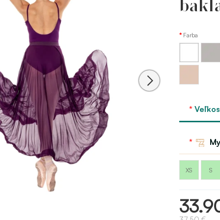
bakl
Farba
Sivá
Biela
Bloch
Telová
- sand
Veľkos
My
XS
S
33.9
37.50 €