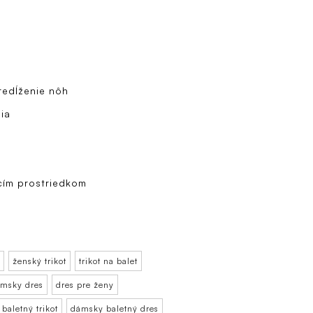
predĺženie nôh
nia
cím prostriedkom
ženský trikot
trikot na balet
msky dres
dres pre ženy
baletný trikot
dámsky baletný dres