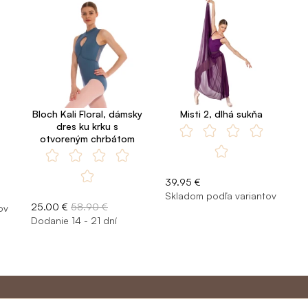
Bloch Kali Floral, dámsky
Misti 2, dlhá sukňa
dres ku krku s
otvoreným chrbátom
39.95 €
Skladom podľa variantov
25.00 €
58.90 €
ov
Dodanie 14 - 21 dní