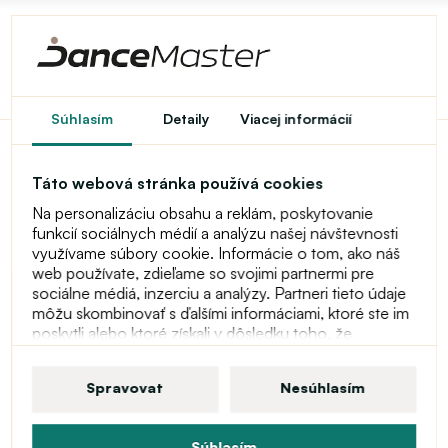
Súhlasím
Detaily
Viacej informácií
Bloch Dynamic,dres na
Táto webová stránka používá cookies
hrubé ramienka
Na personalizáciu obsahu a reklám, poskytovanie
Zľava
funkcií sociálnych médií a analýzu našej návštevnosti
využívame súbory cookie. Informácie o tom, ako náš
web používate, zdieľame so svojimi partnermi pre
sociálne médiá, inzerciu a analýzy. Partneri tieto údaje
môžu skombinovať s ďalšími informáciami, ktoré ste im
poskytli alebo ktoré získali v dôsledku toho, že
používate ich služby. Viac informácií o súboroch
cookie, vašich užívateľských právach a práve odvolať
Spravovat
Nesúhlasím
súhlas nájdete v našom vyhlásení o ochrane osobných
údajov.
Súhlasím