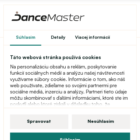
Súhlasím
Detaily
Viacej informácií
Bloch Criss Cross, sneakery
Táto webová stránka používá cookies
pre dámy
Na personalizáciu obsahu a reklám, poskytovanie
Zľava
funkcií sociálnych médií a analýzu našej návštevnosti
využívame súbory cookie. Informácie o tom, ako náš
web používate, zdieľame so svojimi partnermi pre
sociálne médiá, inzerciu a analýzy. Partneri tieto údaje
môžu skombinovať s ďalšími informáciami, ktoré ste im
poskytli alebo ktoré získali v dôsledku toho, že
používate ich služby. Viac informácií o súboroch
cookie, vašich užívateľských právach a práve odvolať
Spravovat
Nesúhlasím
súhlas nájdete v našom vyhlásení o ochrane osobných
údajov.
Súhlasím